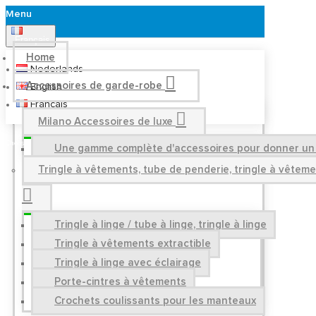
Menu
Français
Home
Nederlands
Accessoires de garde-robe
English
Français
Milano Accessoires de luxe
Une gamme complète d'accessoires pour donner un a
Tringle à vêtements, tube de penderie, tringle à vêtem
Tringle à linge / tube à linge, tringle à linge
Tringle à vêtements extractible
Tringle à linge avec éclairage
Porte-cintres à vêtements
Crochets coulissants pour les manteaux