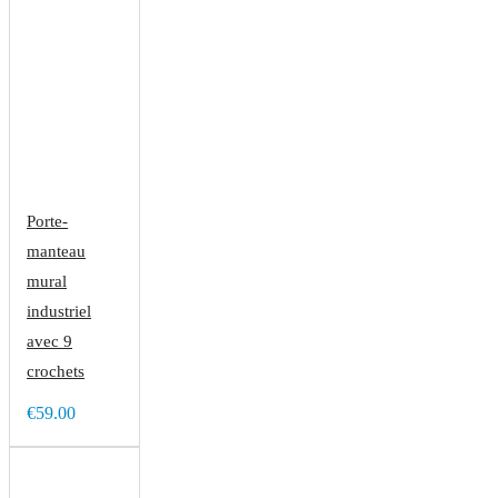
Porte-
manteau
mural
industriel
avec 9
crochets
€59.00