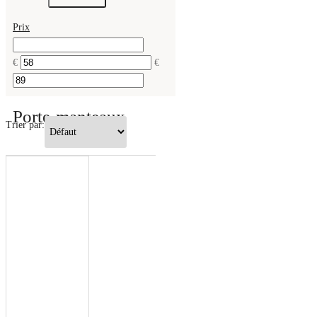
Prix
€
€
Porte-manteaux
Trier par: