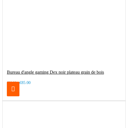
Bureau d'angle gaming Dex noir plateau grain de bois
€85.00
€99.00