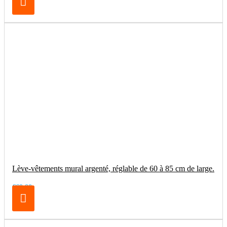
Lève-vêtements mural argenté, réglable de 60 à 85 cm de large.
€69.00