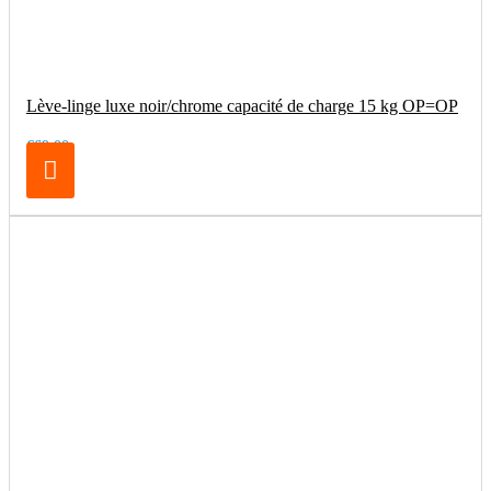
Lève-linge luxe noir/chrome capacité de charge 15 kg OP=OP
€69.00