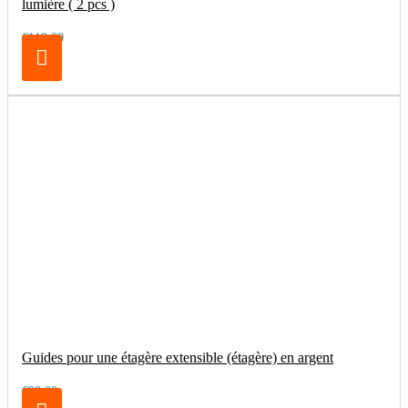
lumière ( 2 pcs )
€119.00
Guides pour une étagère extensible (étagère) en argent
€98.00