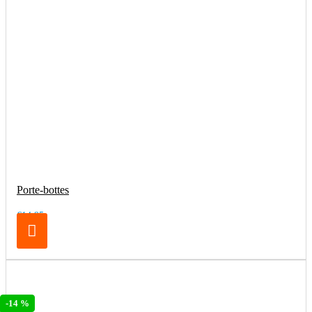
Porte-bottes
€14.95
-14 %