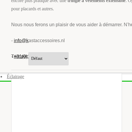
encore plus pratique avec une
tringle à vêtements extensible
. O
pour placards et autres.
Nous nous ferons un plaisir de vous aider à démarrer. N'h
-
info@k
astaccessoires.nl
Trier par:
-
+31(0)13 - 462 74 29
Éclairage