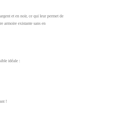
rgent et en noir, ce qui leur permet de
otre armoire existante sans en
ible idéale :
nt !