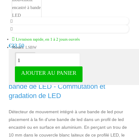
Livraison rapide, en 1 à 2 jours ouvrés
€33.50
Model:
LSBW
Description
AJOUTER AU PANIER
Détecteur de mouvement encastré à
bande de LED - Commutation et
gradation de LED
Détecteur de mouvement intégré à une bande de led pour
placement à la fin d'une bande de led dans un profil de led
encastré ou en surface en aluminium. En perçant un trou de
10 mm dans le couvercle blanc laiteux de ce profilé LED, le