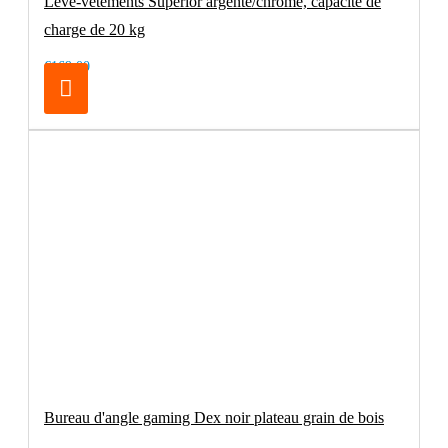
Lève-vêtements Superior argenté/chrome, capacité de
charge de 20 kg
€169.00
Bureau d'angle gaming Dex noir plateau grain de bois