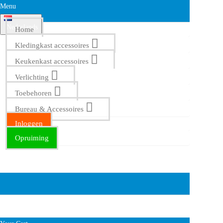
Menu
Nederlands
Home
Kledingkast accessoires
Keukenkast accessoires
Verlichting
Toebehoren
Bureau & Accessoires
Inloggen
Opruiming