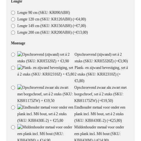
Lengte
Lengte 90 cm (SKU: KR090ABH)
Lengte 120 cm (SKU: KR120ABH)
(+€4,00)
Lengte 149 cm (SKU: KR150ABH)
(+€7,00)
Lengte 200 cm (SKU: KR200ABH)
(+€13,00)
Montage
Opschroevend (zijwand) set á 2
stuks (SKU: KRH5320Z)
(+€3,90)
Plank- en zijwand bevestiging, set á
2 stuks (SKU: KRH2310Z)
(+
€5,80)
Opschroevend zwaar alu zwart met
borgschroef, set á 2 stuks (SKU:
KBH1175ZW)
(+€19,50)
Eindhouder metaal voor onder een
plank incl. M6 bout, set á 2 stuks
(SKU: KBH430E-2)
(+€25,80)
Middenhouder metaal voor onder
een plank incl. M6 bout (SKU:
KBH430M)
(+€14,90)