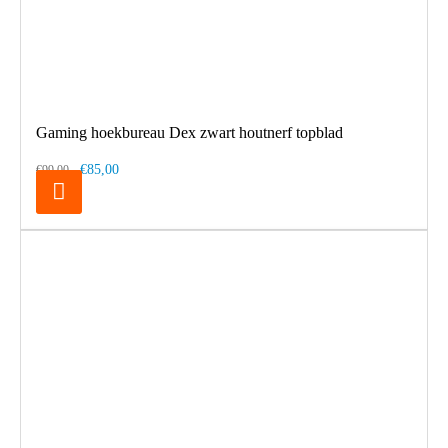
Gaming hoekbureau Dex zwart houtnerf topblad
€85,00
€99,00