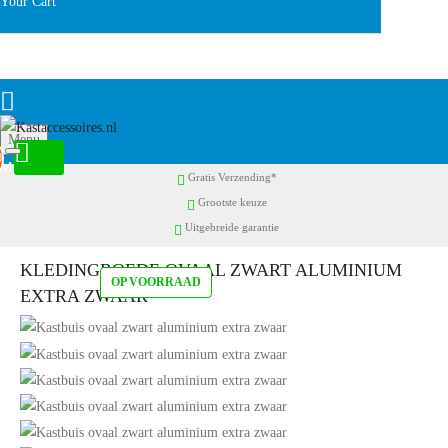
Your Cart
Menu
0
Gratis Verzending*
Grootste keuze
Uitgebreide garantie
KLEDINGROEDE OVAAL ZWART ALUMINIUM
OP VOORRAAD
EXTRA ZWAAR