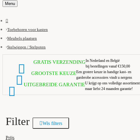
Menu
Toebehoren voor kasten
Meubels plaatsen
Stelwiggen / Stelpoten
In Nederland en België
GRATIS VERZENDING
bij bestellingen vanaf €150,00
Een grotere keuze in handige kast- en
GROOTSTE KEUZE
garderobe accessoires vindt u nergens
U krijgt op ons volledige assortiment
UITGEBREIDE GARANTIE
maar liefst 24 maanden garantie!
Filter
Wis filters
Prijs