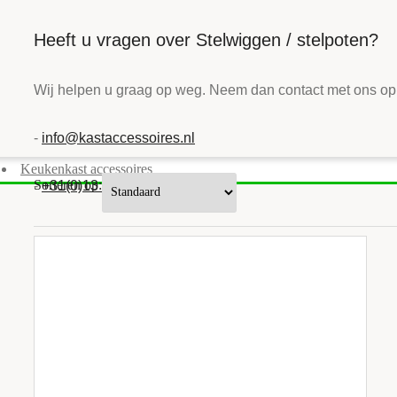
Heeft u vragen over Stelwiggen / stelpoten?
Wij helpen u graag op weg. Neem dan contact met ons op 
-
info@kastaccessoires.nl
Keukenkast accessoires
Sorteren op:
-
+31(0)13 - 462 74 29