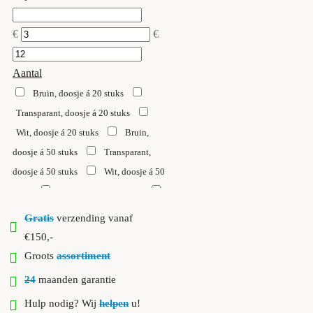
€
€
Aantal
Bruin, doosje á 20 stuks
Transparant, doosje á 20 stuks
Wit, doosje á 20 stuks
Bruin,
doosje á 50 stuks
Transparant,
doosje á 50 stuks
Wit, doosje á 50
stuks
Bruin, zak á 250 stuks
Transparant, zak á 250 stuks
Wit,
Gratis
verzending vanaf
zak á 250 stuks
€150,-
Groots
assortiment
24
maanden garantie
Hulp nodig? Wij
helpen
u!