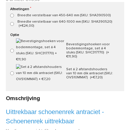
Afmetingen
Breedte verstelbaar van 450-640 mm (SKU: SHA390500)
Breedte verstelbaar van 640-1000 mm (SKU: SHA390520)
(+€24,00)
Optie
Bevestigingshoeken voor
bodemmontage, set á 4
stuks (SKU: SHC317770)
(+
€11,90)
Set á 2 afstandshouders
van 10 mm dik antraciet (SKU:
OVS10MMAT)
(+€7,20)
Omschrijving
Uittrekbaar schoenenrek antraciet -
Schoenenrek uittrekbaar