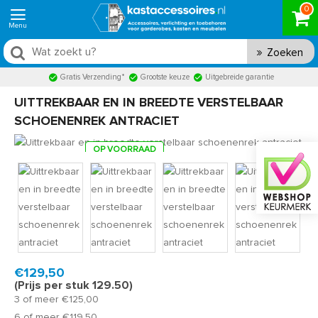
0
Zoeken
Gratis Verzending*
Grootste keuze
Uitgebreide garantie
UITTREKBAAR EN IN BREEDTE VERSTELBAAR
SCHOENENREK ANTRACIET
OP VOORRAAD
Product code:
SHA390
Snel in huis, 1 á 2 werkdagen
€129,50
(Prijs per stuk 129.50)
3 of meer €125,00
6 of meer €119,50