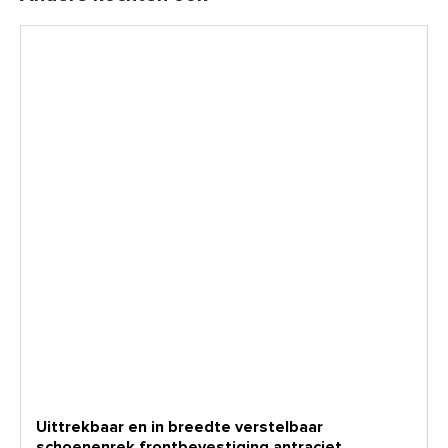
Uittrekbaar en in breedte verstelbaar
schoenenrek frontbevestiging antraciet