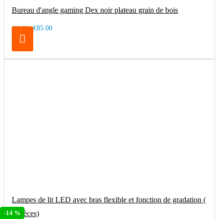
Bureau d'angle gaming Dex noir plateau grain de bois
€85.00
€99.00
Lampes de lit LED avec bras flexible et fonction de gradation (
-14 %
2 pièces)