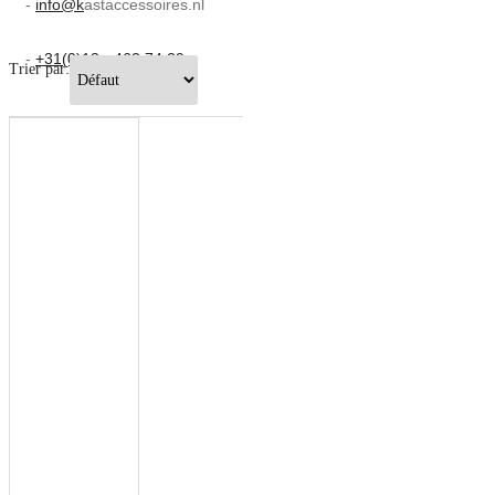
-
info@k
astaccessoires.nl
-
+31(0)13 - 462 74 29
Trier par: