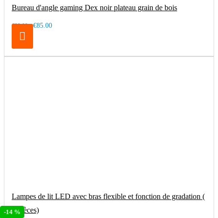
Bureau d'angle gaming Dex noir plateau grain de bois
€85.00
€99.00
Lampes de lit LED avec bras flexible et fonction de gradation (
2 pièces)
-14 %