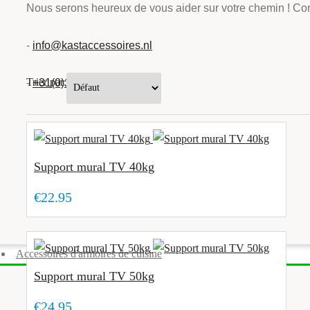
Nous serons heureux de vous aider sur votre chemin ! Con
-
info@kastaccessoires.nl
Trier par:
-
+31(0)13 - 462 74 29
Support mural TV 40kg
€22.95
Accessoires d'armoires de cuisine
Support mural TV 50kg
€24.95