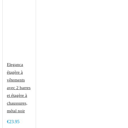
Eleganca
étagère à
vêtements
avec 2 barres
et étagère à
chaussures,
métal noir
€23.95