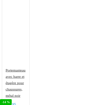
Portemanteau
avec barre et
étagère pour
chaussures,
métal noir
-23 %
-23 %
-14 %
€39.95