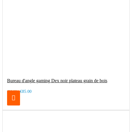
Bureau d'angle gaming Dex noir plateau grain de bois
€85.00
€99.00