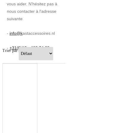
vous aider. N'hésitez pas à
nous contacter à l'adresse
suivante
-
info@k
astaccessoires.nl
-
+31(0)13 - 462 74 29
Trier par: