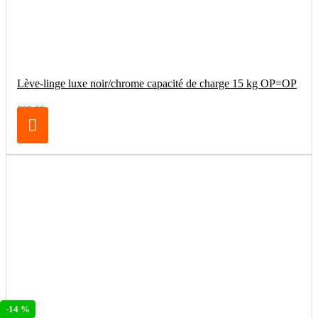
Lève-linge luxe noir/chrome capacité de charge 15 kg OP=OP
€69.00
-14 %