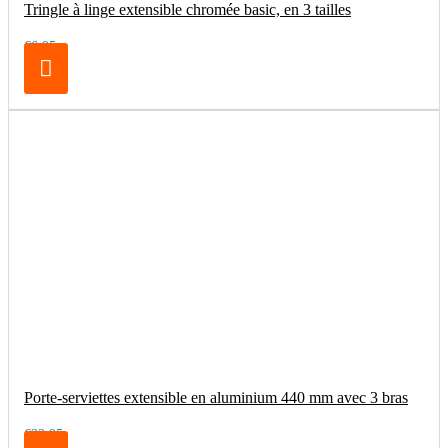
Tringle à linge extensible chromée basic, en 3 tailles
€6.95
Porte-serviettes extensible en aluminium 440 mm avec 3 bras
€32.95