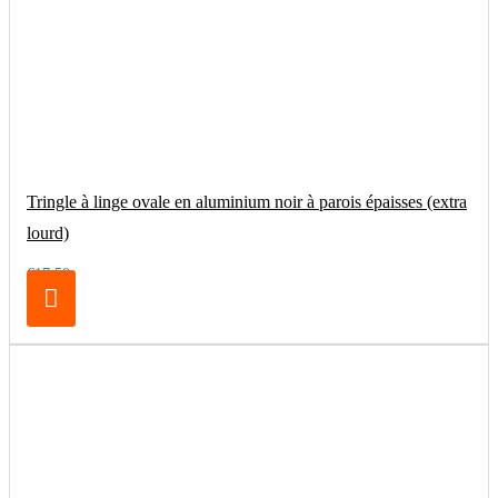
Tringle à linge ovale en aluminium noir à parois épaisses (extra
lourd)
€17.50