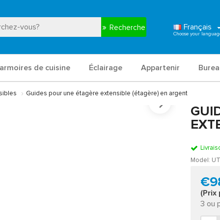
Français
Recherche
armoires de cuisine
Éclairage
Appartenir
Burea
sibles
Guides pour une étagère extensible (étagère) en argent
GUI
EXT
Livrais
Model:
UT
€9
(Prix
3 ou 