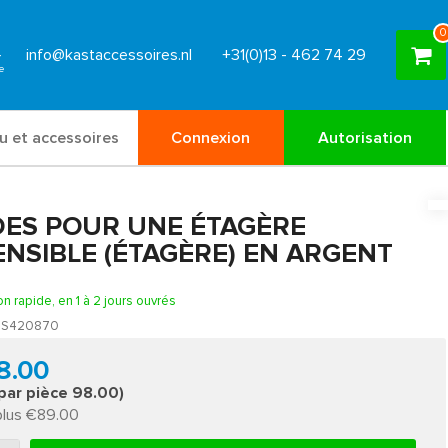
0
info@kastaccessoires.nl
+31(0)13 - 462 74 29
u et accessoires
Connexion
Autorisation
DES POUR UNE ÉTAGÈRE
ENSIBLE (ÉTAGÈRE) EN ARGENT
on rapide, en 1 à 2 jours ouvrés
S420870
8.00
 par pièce 98.00)
plus €89.00