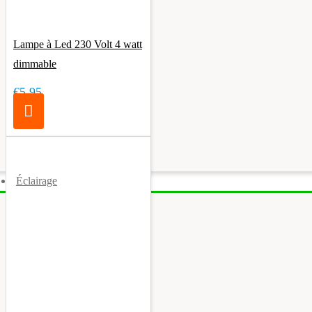
Lampe à Led 230 Volt 4 watt
dimmable
€5.95
Éclairage