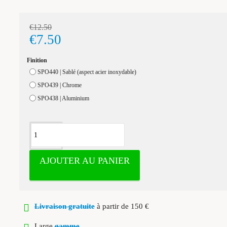
€12.50
€7.50
Finition
SPO440 | Sablé (aspect acier inoxydable)
SPO439 | Chrome
SPO438 | Aluminium
AJOUTER AU PANIER
Livraison gratuite
à partir de 150 €
Large
gamme