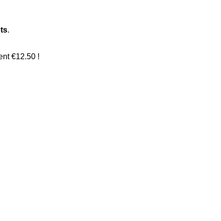
ts
.
ent €12.50 !