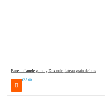
Bureau d'angle gaming Dex noir plateau grain de bois
€85.00
€99.00