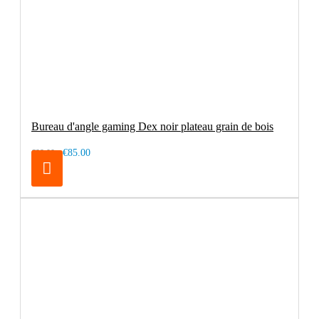
Bureau d'angle gaming Dex noir plateau grain de bois
€85.00
€99.00