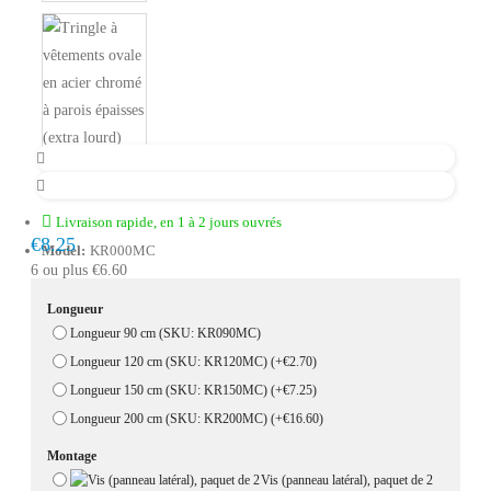
Livraison rapide, en 1 à 2 jours ouvrés
€8.25
Model:
KR000MC
6 ou plus €6.60
Longueur
Longueur 90 cm (SKU: KR090MC)
Longueur 120 cm (SKU: KR120MC)
(+€2.70)
Longueur 150 cm (SKU: KR150MC)
(+€7.25)
Longueur 200 cm (SKU: KR200MC)
(+€16.60)
Montage
Vis (panneau latéral), paquet de 2