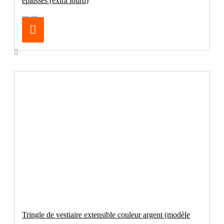
épaisses (extra lourd)
€8.25
Tringle de vestiaire extensible couleur argent (modèle