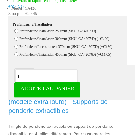
Livraison rapide, en 1 à 2 jours ouvrés
€32.70
Model:
GA420
3 ou plus €29.45
Profondeur d'installation
Profondeur d'installation 250 mm (SKU: GA420730)
Profondeur d'installation 300 mm (SKU: GA420740)
(+€3.00)
Profondeur d'encastrement 370 mm (SKU: GA420750)
(+€6.30)
Profondeur d'installation 455 mm (SKU: GA420760)
(+€11.05)
Description
AJOUTER AU PANIER
Tringle de penderie extractible argent
(modèle extra lourd) - Supports de
penderie extractibles
Tringle de penderie extractible ou support de penderie,
disponible en 4 tailles différentes. Pour suspendre les