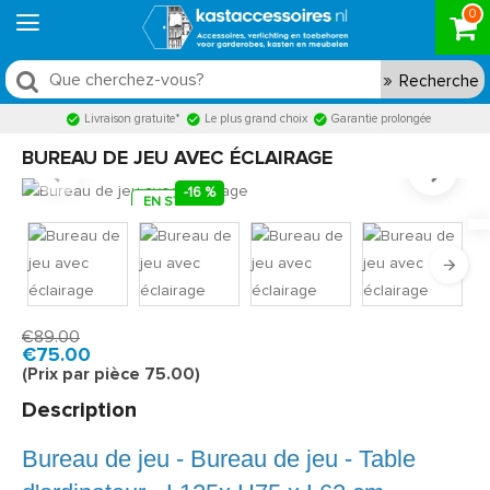
0
Recherche
Livraison gratuite*
Le plus grand choix
Garantie prolongée
BUREAU DE JEU AVEC ÉCLAIRAGE
-16 %
EN STOCK
Model:
XERGAM120
Livraison rapide, en 1 à 2 jours ouvrés
€89.00
€75.00
(Prix par pièce 75.00)
Description
Bureau de jeu - Bureau de jeu - Table