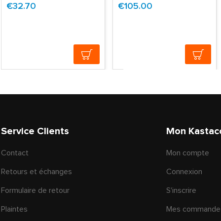
€32.70
€105.00
Service Clients
Mon Kastac
Contact
Mon compte
Retours et échanges
Connexion
Formulaire de retour
S'inscrire
Plaintes
Mes commande