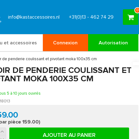
0
info@kastaccessoires.nl
+31(0)13 - 462 74 29
u et accessoires
Connexion
Autorisation
ir de penderie coulissant et pivotant moka 100x35 cm
OIR DE PENDERIE COULISSANT ET
OTANT MOKA 100X35 CM
ous 5 à 10 jours ouvrés
18013
59.00
 par pièce 159.00)
AJOUTER AU PANIER