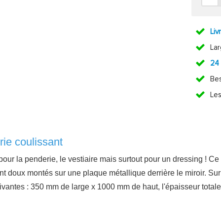
Liv
La
24
Bes
Les
rie coulissant
our la penderie, le vestiaire mais surtout pour un dressing ! Ce m
ement doux montés sur une plaque métallique derrière le miroir. S
antes : 350 mm de large x 1000 mm de haut, l'épaisseur totale d