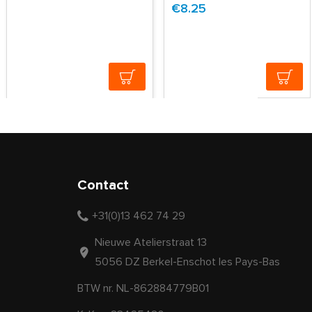
€8.25
Contact
+31(0)13 462 74 29
Nieuwe Atelierstraat 13
5056 DZ Berkel-Enschot les Pays-Bas
BTW nr. NL-862884779B01