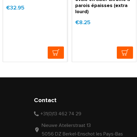
parois épaisses (extra
€32.95
lourd)
€8.25
Contact
+31(0)13 462 74 29
Nieuwe Atelierstraat 13
5056 DZ Berkel-Enschot les Pays-Bas