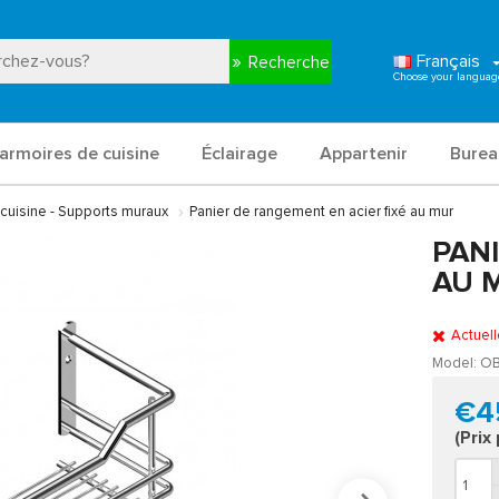
Français
Recherche
armoires de cuisine
Éclairage
Appartenir
Burea
cuisine - Supports muraux
Panier de rangement en acier fixé au mur
PAN
AU 
Actuel
Model:
O
€4
(Prix