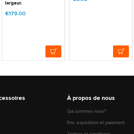
largeur.
€179.00
cessoires
À propos de nous
Qui sommes nous?
Prix, expédition et paiement
Termes et conditions