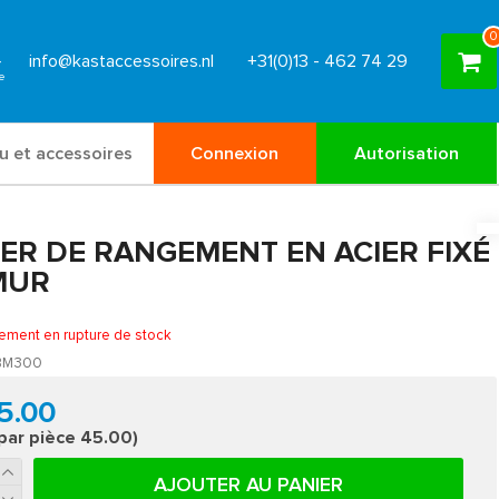
0
info@kastaccessoires.nl
+31(0)13 - 462 74 29
u et accessoires
Connexion
Autorisation
IER DE RANGEMENT EN ACIER FIXÉ
MUR
lement en rupture de stock
BM300
5.00
 par pièce 45.00)
AJOUTER AU PANIER