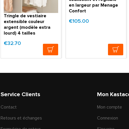
en largeur par Menage
Confort
Tringle de vestiaire
€105.00
extensible couleur
argent (modèle extra
lourd) 4 tailles
€32.70
Service Clients
Mon Kastac
Contact
Mon compte
Retours et échanges
Connexion
Formulaire de retour
S'inscrire