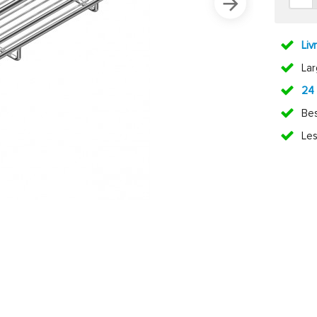
Liv
La
24
Bes
Les