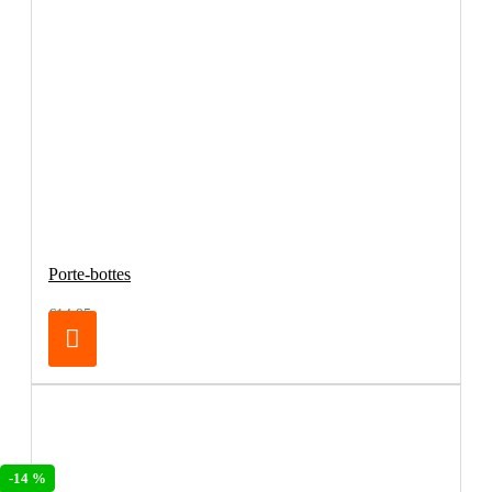
Porte-bottes
€14.95
-14 %