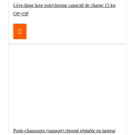
Lève-linge luxe noir/chrome capacité de charge 15 kg
OP=OP
€69.00
Porte-chaussures (support) chromé réglable en largeur