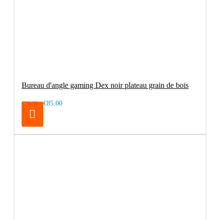
Bureau d'angle gaming Dex noir plateau grain de bois
€85.00
€99.00