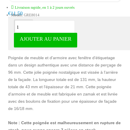
Livraison rapide, en 1 à 2 jours ouvrés
€11.50
Model:
GRE8014
Description
AJOUTER AU PANIER
Poignée Accra zamak noir mat
Poignée de meuble et d'armoire avec fenêtre d'étiquetage
dans un design authentique avec une distance de perçage de
96 mm. Cette jolie poignée nostalgique est vissée à l'arrière
de la façade. La longueur totale est de 131 mm, la hauteur
totale de 43 mm et l'épaisseur de 21 mm. Cette poignée
d'armoire et de meuble est fabriquée en zamak et est livrée
avec des boulons de fixation pour une épaisseur de façade
de 16/18 mm.
Note : Cette poignée est malheureusement en rupture de
stock, nous avons encore 7 pièces en stock.