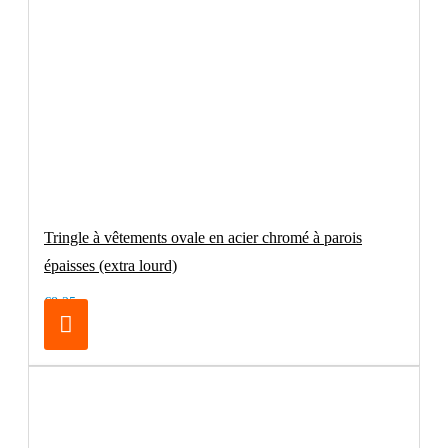
Tringle à vêtements ovale en acier chromé à parois
épaisses (extra lourd)
€8.25