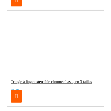
Tringle à linge extensible chromée basic, en 3 tailles
€6.95