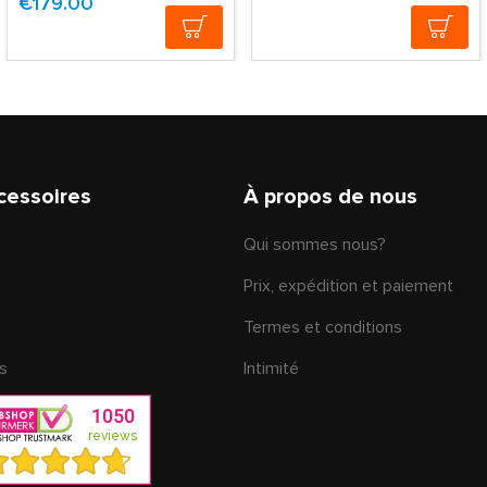
€179.00
cessoires
À propos de nous
Qui sommes nous?
Prix, expédition et paiement
Termes et conditions
s
Intimité