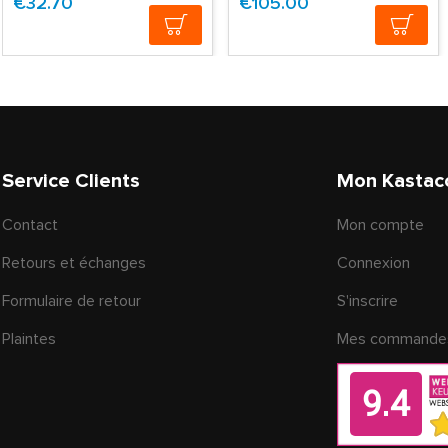
€32.70
€105.00
Service Clients
Mon Kastac
Contact
Mon compte
Retours et échanges
Connexion
Formulaire de retour
S'inscrire
Plaintes
Mes commande