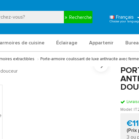
Français
Recherche
armoires de cuisine
Éclairage
Appartenir
Burea
moires extractibles
Porte-armoire coulissant de luxe anthracite avec ferm
POR
ANT
DOU
Livrais
Model:
IT
€11
(Prix
3 ou 