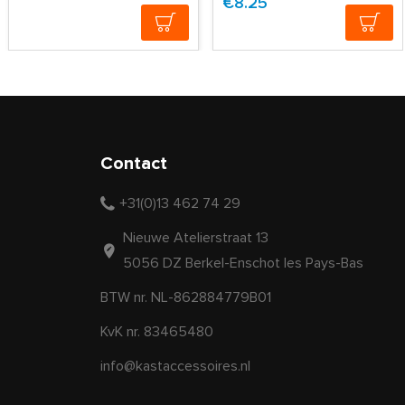
€8.25
Contact
+31(0)13 462 74 29
Nieuwe Atelierstraat 13
5056 DZ Berkel-Enschot les Pays-Bas
BTW nr. NL-862884779B01
KvK nr. 83465480
info@kastaccessoires.nl