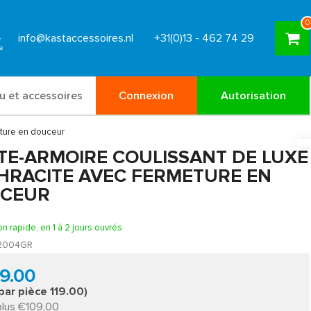
0
info@kastaccessoires.nl
+31(0)13 - 462 74 29
u et accessoires
Connexion
Autorisation
eture en douceur
TE-ARMOIRE COULISSANT DE LUXE
HRACITE AVEC FERMETURE EN
CEUR
on rapide, en 1 à 2 jours ouvrés
2004GR
9.00
 par pièce 119.00)
plus €109.00