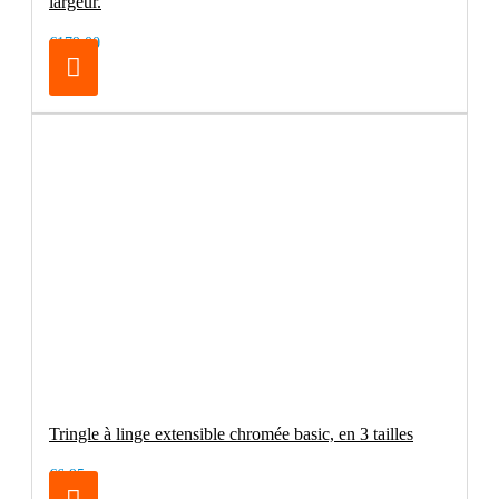
largeur.
€179.00
Tringle à linge extensible chromée basic, en 3 tailles
€6.95