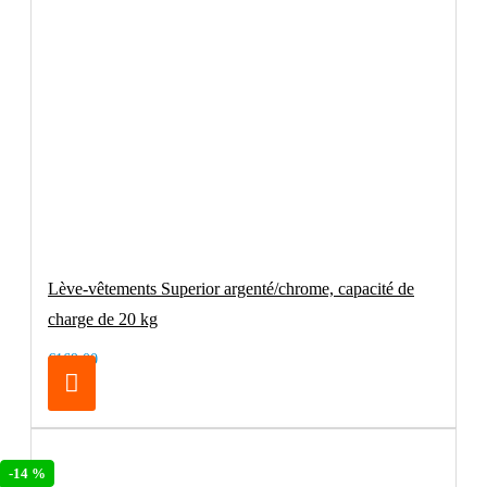
Lève-vêtements Superior argenté/chrome, capacité de
charge de 20 kg
€169.00
-14 %