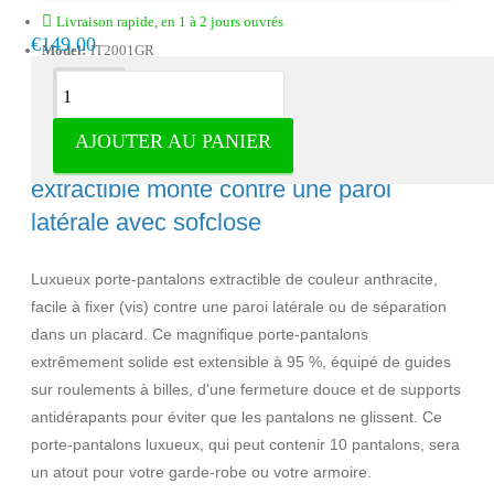
Livraison rapide, en 1 à 2 jours ouvrés
€149.00
Model:
IT2001GR
Description
AJOUTER AU PANIER
Milano Luxueux porte-pantalons
extractible monté contre une paroi
latérale avec sofclose
Luxueux porte-pantalons extractible de couleur anthracite,
facile à fixer (vis) contre une paroi latérale ou de séparation
dans un placard. Ce magnifique porte-pantalons
extrêmement solide est extensible à 95 %, équipé de guides
sur roulements à billes, d'une fermeture douce et de supports
antidérapants pour éviter que les pantalons ne glissent. Ce
porte-pantalons luxueux, qui peut contenir 10 pantalons, sera
un atout pour votre garde-robe ou votre armoire.