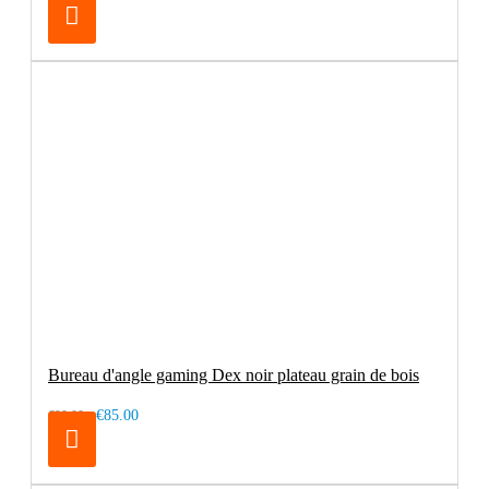
Bureau d'angle gaming Dex noir plateau grain de bois
€85.00
€99.00