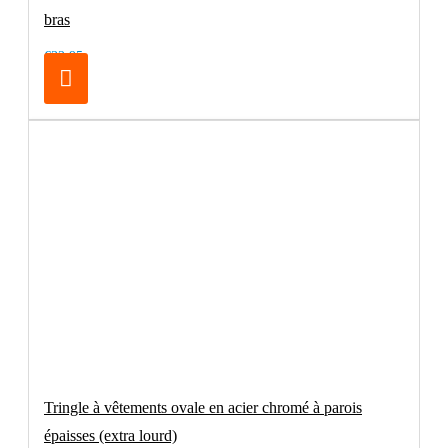
bras
€32.95
Tringle à vêtements ovale en acier chromé à parois
épaisses (extra lourd)