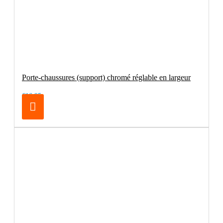
Porte-chaussures (support) chromé réglable en largeur
€16.95