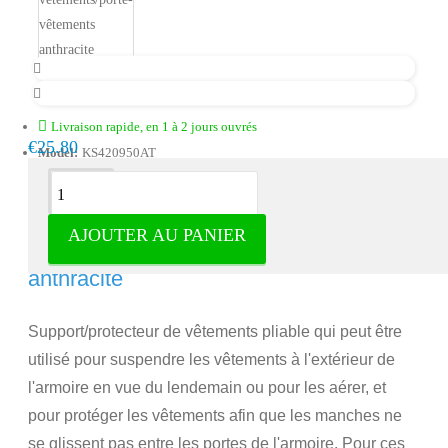
Livraison rapide, en 1 à 2 jours ouvrés
€25.80
Model:
KS420950AT
Description
AJOUTER AU PANIER
Porte-vêtements - Porte-vêtements
anthracite
Support/protecteur de vêtements pliable qui peut être
utilisé pour suspendre les vêtements à l'extérieur de
l'armoire en vue du lendemain ou pour les aérer, et
pour protéger les vêtements afin que les manches ne
se glissent pas entre les portes de l'armoire. Pour ces