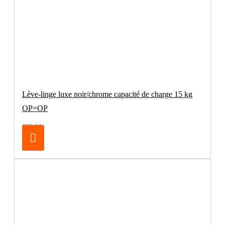
Lève-linge luxe noir/chrome capacité de charge 15 kg
OP=OP
€69.00