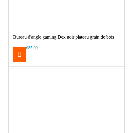
Bureau d'angle gaming Dex noir plateau grain de bois
€85.00
€99.00