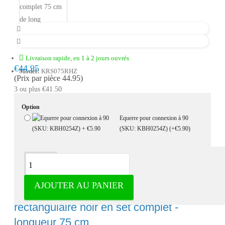
Livraison rapide, en 1 à 2 jours ouvrés
€44.95
Model:
KRS075RHZ
(Prix par pièce 44.95)
3 ou plus €41.50
Option
Equerre pour connexion à 90
(SKU: KBH0254Z)
(+€5.90)
Description
AJOUTER AU PANIER
Tringle à vêtements / tube de penderie
rectangulaire noir en set complet -
longueur 75 cm