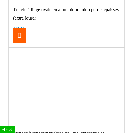
Tringle à linge ovale en aluminium noir à parois épaisses
(extra lourd)
€17.50
-14 %