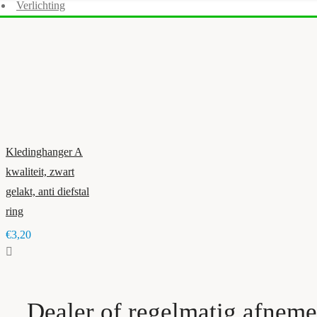
Verlichting
Kledinghanger A
kwaliteit, zwart
gelakt, anti diefstal
ring
€3,20
Dealer of regelmatig afnem