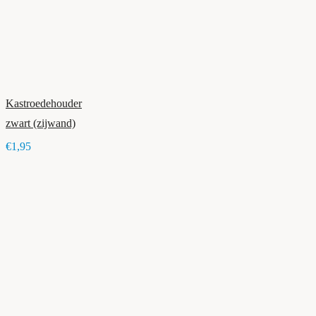
Kastroedehouder
zwart (zijwand)
€1,95