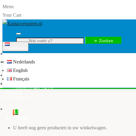
Menu
Your Cart
Zoeken
Nederlands
Menu
Nederlands
info@kastaccessoires.nl
English
Home
Français
Kledingkast accessoires
+31(0)13 - 462 74 29
Inloggen
0
Registreren
U heeft nog geen producten in uw winkelwagen.