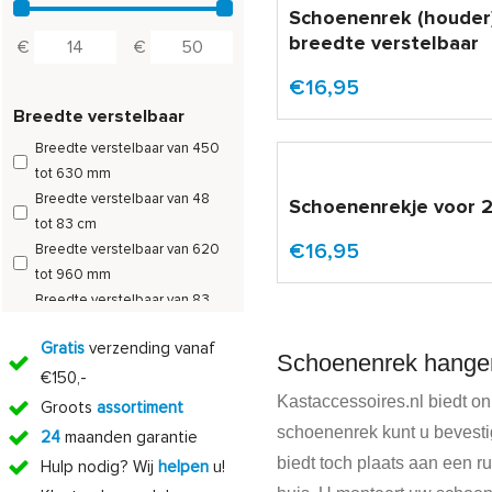
Schoenenrek (houder
breedte verstelbaar
€
€
€16,95
Breedte verstelbaar
Breedte verstelbaar van 450
tot 630 mm
Breedte verstelbaar van 48
Schoenenrekje voor 
tot 83 cm
€16,95
Breedte verstelbaar van 620
tot 960 mm
Breedte verstelbaar van 83
tot 113 cm
Gratis
verzending vanaf
Schoenenrek hangen
€150,-
Kastaccessoires.nl biedt 
Groots
assortiment
schoenenrek kunt u bevesti
24
maanden garantie
biedt toch plaats aan een 
Hulp nodig? Wij
helpen
u!