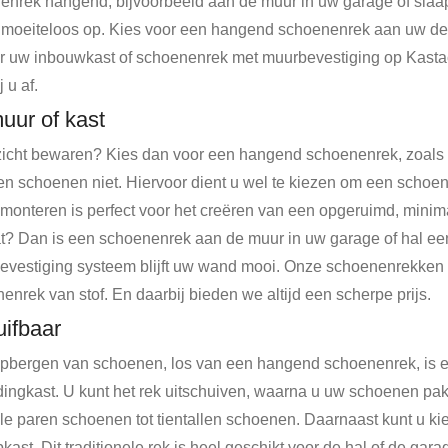
enrek hangend, bijvoorbeeld aan de muur in uw garage of slaa
oeiteloos op. Kies voor een hangend schoenenrek aan uw deur 
 uw inbouwkast of schoenenrek met muurbevestiging op Kastacc
 u af.
uur of kast
 zicht bewaren? Kies dan voor een hangend schoenenrek, zoals 
g en schoenen niet. Hiervoor dient u wel te kiezen om een schoen
nteren is perfect voor het creëren van een opgeruimd, minima
aat? Dan is een schoenenrek aan de muur in uw garage of hal e
vestiging systeem blijft uw wand mooi. Onze schoenenrekken 
rek van stof. En daarbij bieden we altijd een scherpe prijs.
ifbaar
pbergen van schoenen, los van een hangend schoenenrek, is een
dingkast. U kunt het rek uitschuiven, waarna u uw schoenen pakt
e paren schoenen tot tientallen schoenen. Daarnaast kunt u ki
ast. Dit traditionele rek is heel geschikt voor de hal of de gar