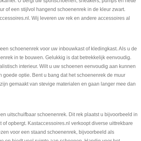
pkamer. U bergt uw sportschoenen, sneakers, pumps en nette
of een stijlvol hangend schoenenrek in de kleur zwart.
essoires.nl. Wij leveren uw rek en andere accessoires al
een schoenenrek voor uw inbouwkast of kledingkast. Als u de
enrek in te bouwen. Gelukkig is dat betrekkelijk eenvoudig.
listisch interieur. Wilt u uw schoenen eenvoudig aan kunnen
en goede optie. Bent u bang dat het schoenenrek de muur
zijn gemaakt van stevige materialen en gaan langer mee dan
 uitschuifbaar schoenenrek. Dit rek plaatst u bijvoorbeeld in
 of opbergt. Kastaccessoires.nl verkoopt diverse uittrekbare
ezen voor een staand schoenenrek, bijvoorbeeld als
age en biedt veel ruimte aan schoenen. Handig voor het