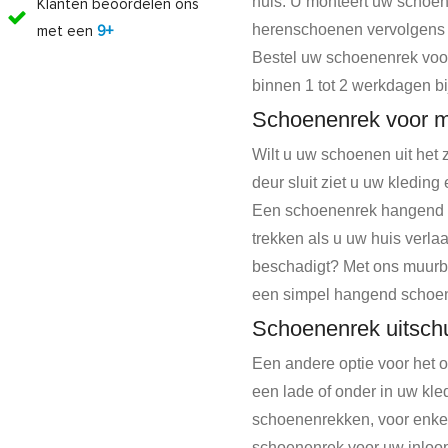
huis. U monteert uw schoen
Klanten beoordelen ons
herenschoenen vervolgens m
met een
9+
Bestel uw schoenenrek voor
binnen 1 tot 2 werkdagen bij
Schoenenrek voor m
Wilt u uw schoenen uit het
deur sluit ziet u uw kledin
Een schoenenrek hangend mo
trekken als u uw huis verl
beschadigt? Met ons muurbe
een simpel hangend schoenen
Schoenenrek uitschu
Een andere optie voor het o
een lade of onder in uw kle
schoenenrekken, voor enkel
schoenenrek voor uw inloopk