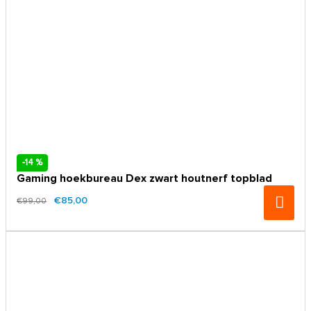
-14 %
Gaming hoekbureau Dex zwart houtnerf topblad
€85,00
€99,00