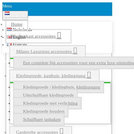
Menu
Nederlands
Home
Nederlands
Kledingkast accessoires
English
Français
Milano Luxurious accessoires
Een complete lijn accessoires voor een extra luxe uitstrali
Kledingroede, kastbuis, kledingstang
Kledingroede / kledingbuis, kledingstang
Uitschuifbare kledingroede
Kledingroede met verlichting
Kledingroede houders
Schuifbare jashaken
Garderobe accessoires