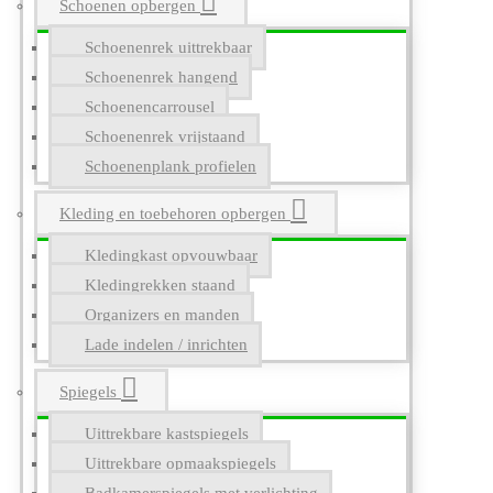
Schoenen opbergen
Schoenenrek uittrekbaar
Schoenenrek hangend
Schoenencarrousel
Schoenenrek vrijstaand
Schoenenplank profielen
Kleding en toebehoren opbergen
Kledingkast opvouwbaar
Kledingrekken staand
Organizers en manden
Lade indelen / inrichten
Spiegels
Uittrekbare kastspiegels
Uittrekbare opmaakspiegels