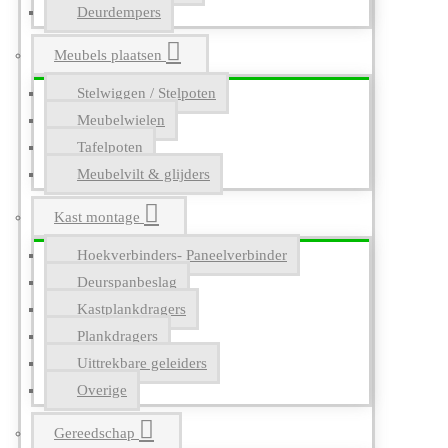
Deurdempers
Meubels plaatsen
Stelwiggen / Stelpoten
Meubelwielen
Tafelpoten
Meubelvilt & glijders
Kast montage
Hoekverbinders- Paneelverbinder
Deurspanbeslag
Kastplankdragers
Plankdragers
Uittrekbare geleiders
Overige
Gereedschap