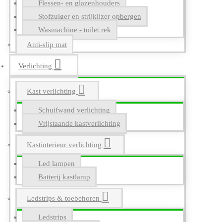
Flessen- en glazenhouders
Stofzuiger en strijkijzer opbergen
Wasmachine - toilet rek
Anti-slip mat
Verlichting
Kast verlichting
Schuifwand verlichting
Vrijstaande kastverlichting
Kastinterieur verlichting
Led lampen
Batterij kastlamp
Ledstrips & toebehoren
Ledstrips