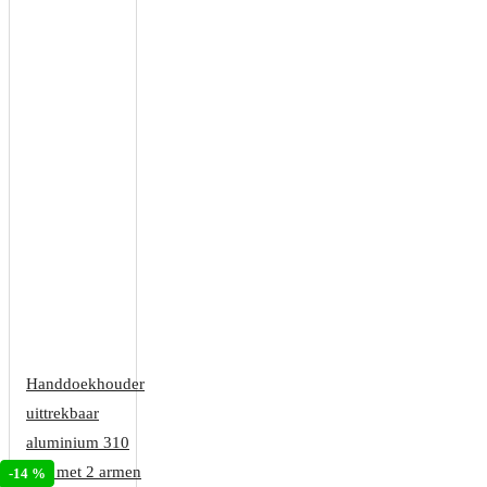
Handdoekhouder
uittrekbaar
aluminium 310
mm met 2 armen
-14 %