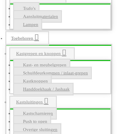
Trafo's
Aansluitmaterialen
Lampen
Toebehoren
Kastgrepen en knoppen
Kast- en meubelgrepen
Schuifdeurkommen / inlaat-grepen
Kastknoppen
Handdoekhaak / Jashaak
Kastsluitingen
Kastscharnieren
Push to open
Overige sluitingen