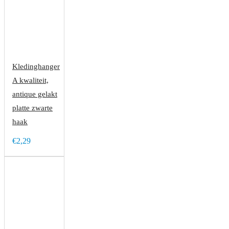
Kledinghanger
A kwaliteit,
antique gelakt
platte zwarte
haak
€2,29