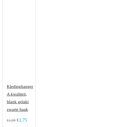
Kledinghanger
A kwaliteit,
blank gelakt
zwarte haak
€1,75
€1,99