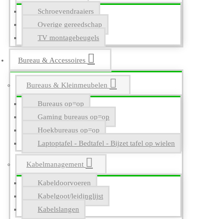
Schroevendraaiers
Overige gereedschap
TV montagebeugels
Bureau & Accessoires
Bureaus & Kleinmeubelen
Bureaus op=op
Gaming bureaus op=op
Hoekbureaus op=op
Laptoptafel - Bedtafel - Bijzet tafel op wielen
Kabelmanagement
Kabeldoorvoeren
Kabelgoot/leidinglijst
Kabelslangen