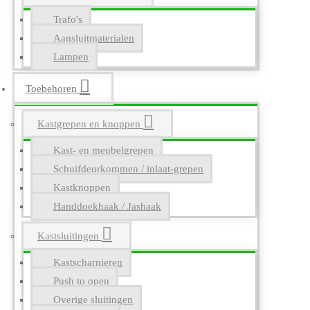
Trafo's
Aansluitmaterialen
Lampen
Toebehoren
Kastgrepen en knoppen
Kast- en meubelgrepen
Schuifdeurkommen / inlaat-grepen
Kastknoppen
Handdoekhaak / Jashaak
Kastsluitingen
Kastscharnieren
Push to open
Overige sluitingen