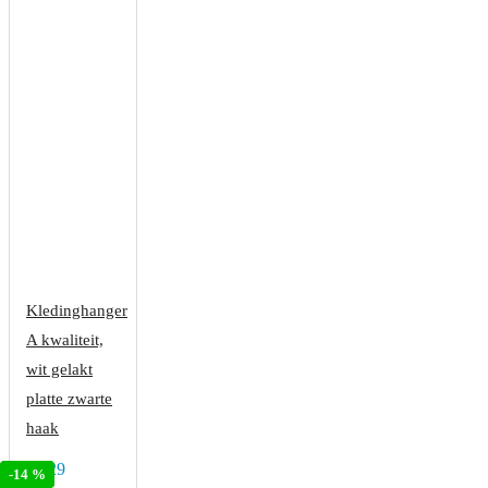
Kledinghanger
A kwaliteit,
wit gelakt
platte zwarte
haak
€2,29
-12 %
-13 %
-14 %