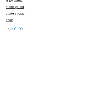
A kwaliteit,
blank gelakt
platte zwarte
haak
€1,99
€2,29