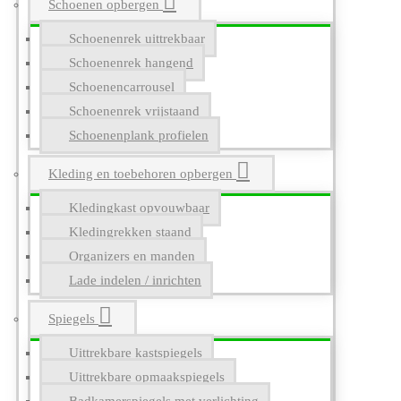
Schoenen opbergen
Schoenenrek uittrekbaar
Schoenenrek hangend
Schoenencarrousel
Schoenenrek vrijstaand
Schoenenplank profielen
Kleding en toebehoren opbergen
Kledingkast opvouwbaar
Kledingrekken staand
Organizers en manden
Lade indelen / inrichten
Spiegels
Uittrekbare kastspiegels
Uittrekbare opmaakspiegels