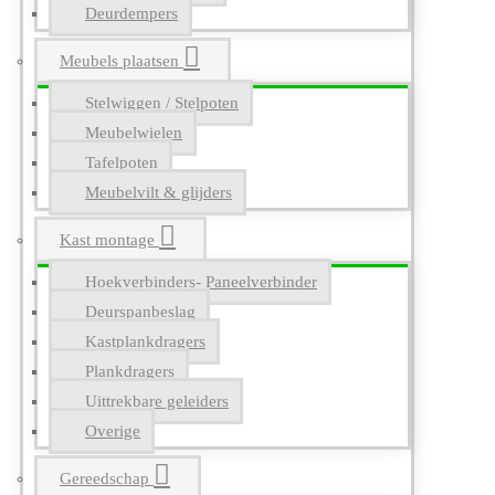
Deurdempers
Meubels plaatsen
Stelwiggen / Stelpoten
Meubelwielen
Tafelpoten
Meubelvilt & glijders
Kast montage
Hoekverbinders- Paneelverbinder
Deurspanbeslag
Kastplankdragers
Plankdragers
Uittrekbare geleiders
Overige
Gereedschap