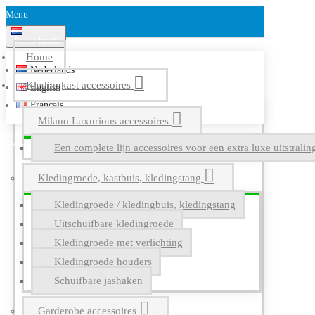
Menu
Nederlands
Home
Nederlands
Kledingkast accessoires
English
Français
Milano Luxurious accessoires
Een complete lijn accessoires voor een extra luxe uitstrali
Kledingroede, kastbuis, kledingstang
Kledingroede / kledingbuis, kledingstang
Uitschuifbare kledingroede
Kledingroede met verlichting
Kledingroede houders
Schuifbare jashaken
Garderobe accessoires