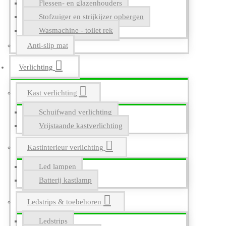
Flessen- en glazenhouders
Stofzuiger en strijkijzer opbergen
Wasmachine - toilet rek
Anti-slip mat
Verlichting
Kast verlichting
Schuifwand verlichting
Vrijstaande kastverlichting
Kastinterieur verlichting
Led lampen
Batterij kastlamp
Ledstrips & toebehoren
Ledstrips