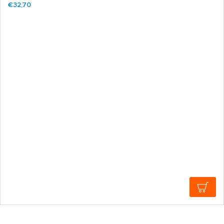
€32,70