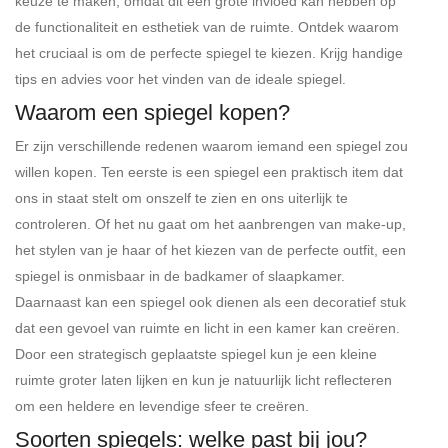
keuze te maken, omdat dit een grote invloed kan hebben op
de functionaliteit en esthetiek van de ruimte. Ontdek waarom
het cruciaal is om de perfecte spiegel te kiezen. Krijg handige
tips en advies voor het vinden van de ideale spiegel.
Waarom een spiegel kopen?
Er zijn verschillende redenen waarom iemand een spiegel zou
willen kopen. Ten eerste is een spiegel een praktisch item dat
ons in staat stelt om onszelf te zien en ons uiterlijk te
controleren. Of het nu gaat om het aanbrengen van make-up,
het stylen van je haar of het kiezen van de perfecte outfit, een
spiegel is onmisbaar in de badkamer of slaapkamer.
Daarnaast kan een spiegel ook dienen als een decoratief stuk
dat een gevoel van ruimte en licht in een kamer kan creëren.
Door een strategisch geplaatste spiegel kun je een kleine
ruimte groter laten lijken en kun je natuurlijk licht reflecteren
om een heldere en levendige sfeer te creëren.
Soorten spiegels: welke past bij jou?