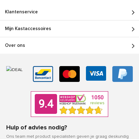
Klantenservice
Mijn Kastaccessoires
Over ons
Hulp of advies nodig?
Ons team met product specialisten geven je graag deskundig