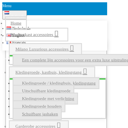
Menu
Nederlands
Home
Nederlands
Kledingkast accessoires
English
Français
Milano Luxurious accessoires
Een complete lijn accessoires voor een extra luxe uitstrali
Kledingroede, kastbuis, kledingstang
Kledingroede / kledingbuis, kledingstang
Uitschuifbare kledingroede
Kledingroede met verlichting
Kledingroede houders
Schuifbare jashaken
Garderobe accessoires