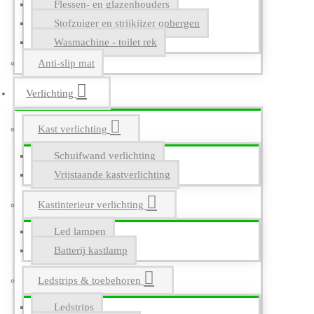
Flessen- en glazenhouders
Stofzuiger en strijkijzer opbergen
Wasmachine - toilet rek
Anti-slip mat
Verlichting
Kast verlichting
Schuifwand verlichting
Vrijstaande kastverlichting
Kastinterieur verlichting
Led lampen
Batterij kastlamp
Ledstrips & toebehoren
Ledstrips