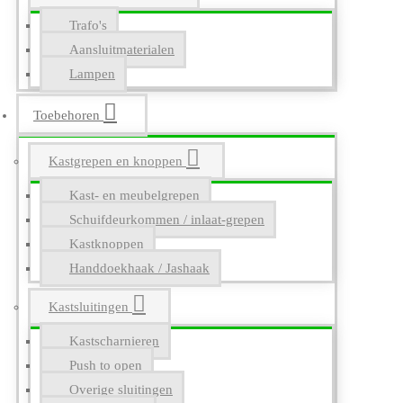
Trafo's
Aansluitmaterialen
Lampen
Toebehoren
Kastgrepen en knoppen
Kast- en meubelgrepen
Schuifdeurkommen / inlaat-grepen
Kastknoppen
Handdoekhaak / Jashaak
Kastsluitingen
Kastscharnieren
Push to open
Overige sluitingen