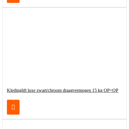
Kledinglift luxe zwart/chroom draagvermogen 15 kg OP=OP
€69,00