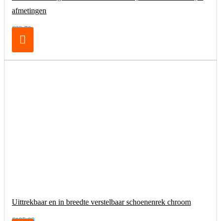
afmetingen
€32,70
Uittrekbaar en in breedte verstelbaar schoenenrek chroom
€105,00