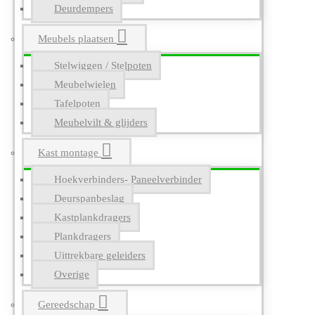
Deurdempers
Meubels plaatsen
Stelwiggen / Stelpoten
Meubelwielen
Tafelpoten
Meubelvilt & glijders
Kast montage
Hoekverbinders- Paneelverbinder
Deurspanbeslag
Kastplankdragers
Plankdragers
Uittrekbare geleiders
Overige
Gereedschap