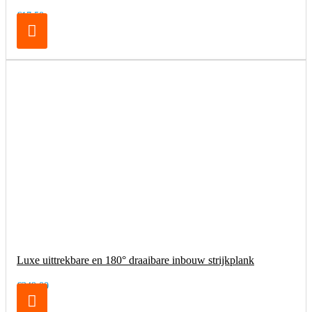
€17,50
Luxe uittrekbare en 180° draaibare inbouw strijkplank
€249,00