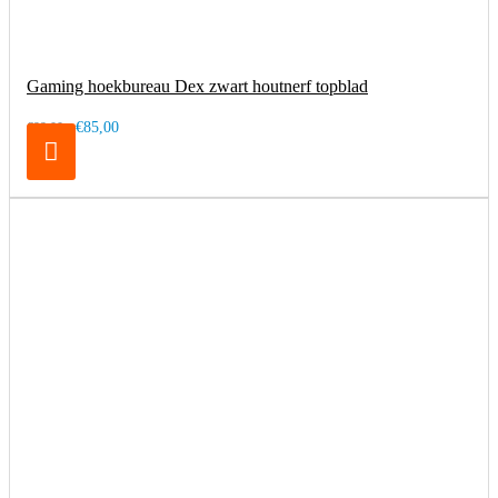
Gaming hoekbureau Dex zwart houtnerf topblad
€85,00
€99,00