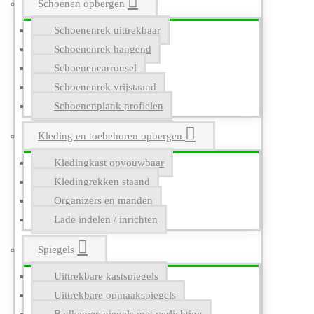
Schoenen opbergen
Schoenenrek uittrekbaar
Schoenenrek hangend
Schoenencarrousel
Schoenenrek vrijstaand
Schoenenplank profielen
Kleding en toebehoren opbergen
Kledingkast opvouwbaar
Kledingrekken staand
Organizers en manden
Lade indelen / inrichten
Spiegels
Uittrekbare kastspiegels
Uittrekbare opmaakspiegels