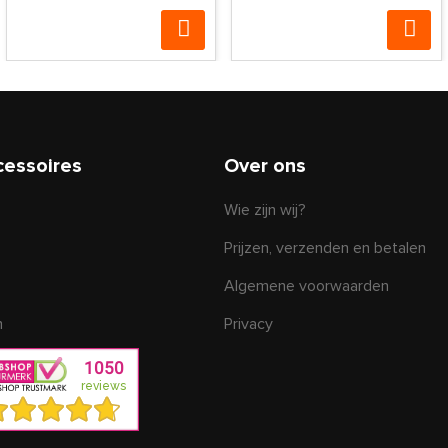
cessoires
Over ons
Wie zijn wij?
Prijzen, verzenden en betalen
Algemene voorwaarden
n
Privacy