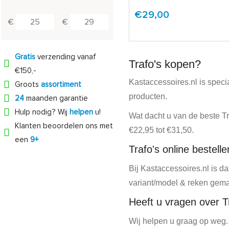
€29,00
€
€
Gratis
verzending vanaf
Trafo's kopen?
€150,-
Kastaccessoires.nl is speci
Groots
assortiment
producten.
24
maanden garantie
Hulp nodig? Wij
helpen
u!
Wat dacht u van de beste Tr
Klanten beoordelen ons met
€22,95 tot €31,50.
een
9+
Trafo's online bestell
Bij Kastaccessoires.nl is d
variant/model & reken gema
Heeft u vragen over T
Wij helpen u graag op weg.