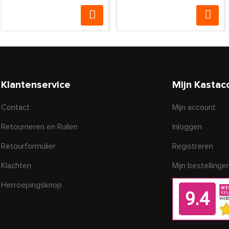
Klantenservice
Mijn Kastac
Contact
Mijn account
Retourneren en Ruilen
Inloggen
Retourformulier
Registreren
Klachten
Mijn bestellinge
Herroepingsknop