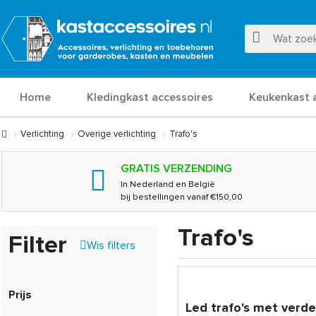
Home
Kledingkast accessoires
Keukenkast 
Verlichting
Overige verlichting
Trafo's
GRATIS VERZENDING
In Nederland en België
bij bestellingen vanaf €150,00
Trafo's
Filter
Wis filters
Prijs
Led trafo's met verd