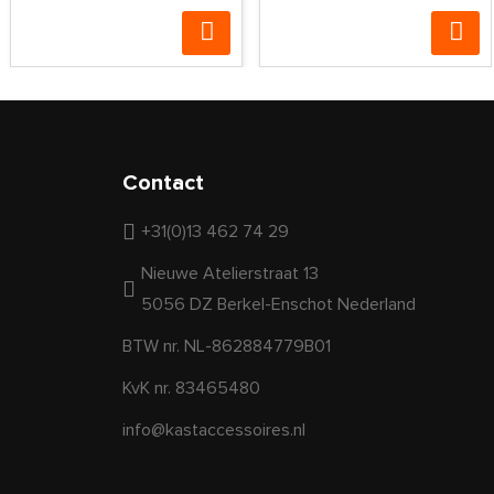
Contact
+31(0)13 462 74 29
Nieuwe Atelierstraat 13
5056 DZ Berkel-Enschot Nederland
BTW nr. NL-862884779B01
KvK nr. 83465480
info@kastaccessoires.nl