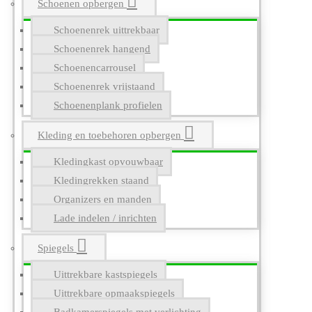
Schoenen opbergen
Schoenenrek uittrekbaar
Schoenenrek hangend
Schoenencarrousel
Schoenenrek vrijstaand
Schoenenplank profielen
Kleding en toebehoren opbergen
Kledingkast opvouwbaar
Kledingrekken staand
Organizers en manden
Lade indelen / inrichten
Spiegels
Uittrekbare kastspiegels
Uittrekbare opmaakspiegels