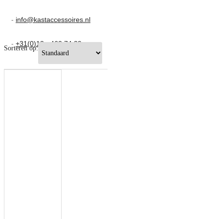
-
info@kastaccessoires.nl
-
+31(0)13 - 462 74 29
Sorteren op: