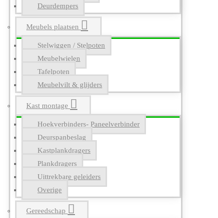
Deurdempers
Meubels plaatsen
Stelwiggen / Stelpoten
Meubelwielen
Tafelpoten
Meubelvilt & glijders
Kast montage
Hoekverbinders- Paneelverbinder
Deurspanbeslag
Kastplankdragers
Plankdragers
Uittrekbare geleiders
Overige
Gereedschap