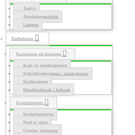
Trafo's
Aansluitmaterialen
Lampen
Toebehoren
Kastgrepen en knoppen
Kast- en meubelgrepen
Schuifdeurkommen / inlaat-grepen
Kastknoppen
Handdoekhaak / Jashaak
Kastsluitingen
Kastscharnieren
Push to open
Overige sluitingen