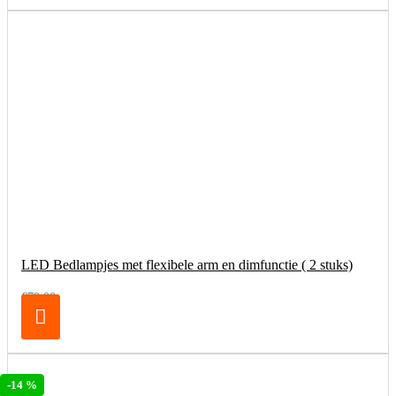
LED Bedlampjes met flexibele arm en dimfunctie ( 2 stuks)
€79,00
-14 %