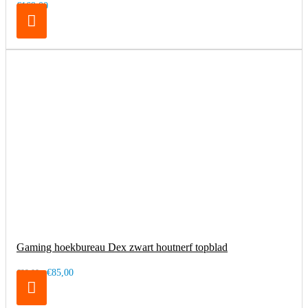
€169,00
Gaming hoekbureau Dex zwart houtnerf topblad
€85,00
€99,00