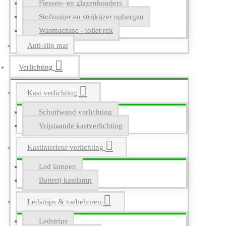
Flessen- en glazenhouders
Stofzuiger en strijkijzer opbergen
Wasmachine - toilet rek
Anti-slip mat
Verlichting
Kast verlichting
Schuifwand verlichting
Vrijstaande kastverlichting
Kastinterieur verlichting
Led lampen
Batterij kastlamp
Ledstrips & toebehoren
Ledstrips