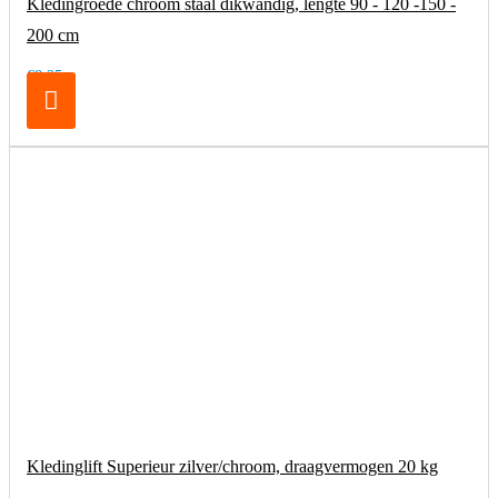
Kledingroede chroom staal dikwandig, lengte 90 - 120 -150 -
200 cm
€8,25
Kledinglift Superieur zilver/chroom, draagvermogen 20 kg