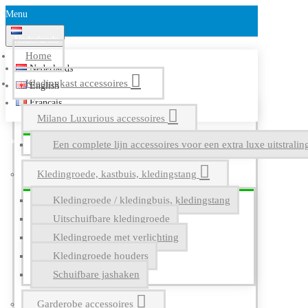
Menu
Nederlands
Home
Nederlands
Kledingkast accessoires
English
Français
Milano Luxurious accessoires
Een complete lijn accessoires voor een extra luxe uitstrali
Kledingroede, kastbuis, kledingstang
Kledingroede / kledingbuis, kledingstang
Uitschuifbare kledingroede
Kledingroede met verlichting
Kledingroede houders
Schuifbare jashaken
Garderobe accessoires