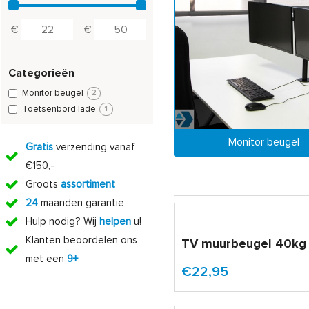
€
€
Categorieën
Monitor beugel
2
Toetsenbord lade
1
Monitor beugel
Gratis
verzending vanaf
€150,-
Groots
assortiment
24
maanden garantie
Hulp nodig? Wij
helpen
u!
Klanten beoordelen ons
TV muurbeugel 40kg
met een
9+
€22,95