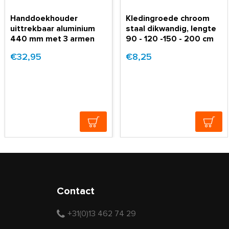
Handdoekhouder
Kledingroede chroom
uittrekbaar aluminium
staal dikwandig, lengte
440 mm met 3 armen
90 - 120 -150 - 200 cm
€32,95
€8,25
Contact
+31(0)13 462 74 29