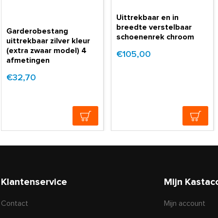
Uittrekbaar en in
breedte verstelbaar
Garderobestang
schoenenrek chroom
uittrekbaar zilver kleur
(extra zwaar model) 4
€105,00
afmetingen
€32,70
Klantenservice
Mijn Kastac
Contact
Mijn account