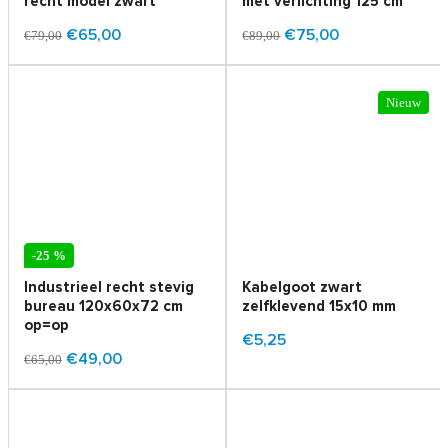
recht model zwart
met verlichting 125 cm
€65,00
€75,00
€79,00
€89,00
Nieuw
-25 %
Industrieel recht stevig
Kabelgoot zwart
bureau 120x60x72 cm
zelfklevend 15x10 mm
op=op
€5,25
€49,00
€65,00