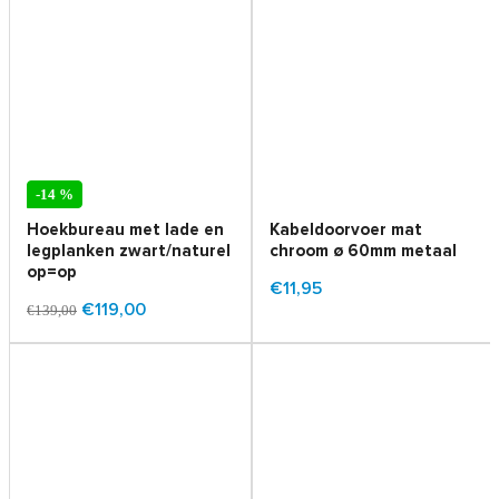
-14 %
Hoekbureau met lade en
Kabeldoorvoer mat
legplanken zwart/naturel
chroom ø 60mm metaal
op=op
€11,95
€119,00
€139,00