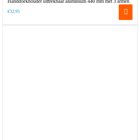
Handdoekhouder uittrekbaar aluminium 440 mm met 3 armen
€32,95