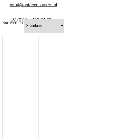
-
info@kastaccessoires.nl
-
+31(0)13 - 462 74 29
Sorteren op: