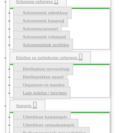
Schoenen opbergen
Schoenenrek uittrekbaar
Schoenenrek hangend
Schoenencarrousel
Schoenenrek vrijstaand
Schoenenplank profielen
Kleding en toebehoren opbergen
Kledingkast opvouwbaar
Kledingrekken staand
Organizers en manden
Lade indelen / inrichten
Spiegels
Uittrekbare kastspiegels
Uittrekbare opmaakspiegels