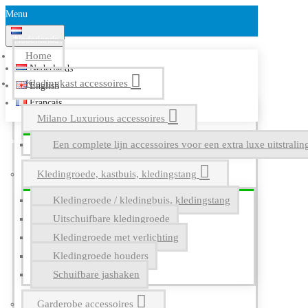
Menu
Nederlands
Home
Nederlands
Kledingkast accessoires
English
Français
Milano Luxurious accessoires
Een complete lijn accessoires voor een extra luxe uitstrali
Kledingroede, kastbuis, kledingstang
Kledingroede / kledingbuis, kledingstang
Uitschuifbare kledingroede
Kledingroede met verlichting
Kledingroede houders
Schuifbare jashaken
Garderobe accessoires