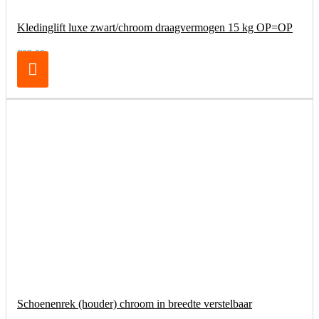
Kledinglift luxe zwart/chroom draagvermogen 15 kg OP=OP
€69,00
Schoenenrek (houder) chroom in breedte verstelbaar