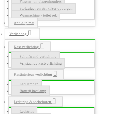
Flessen- en glazenhouders
Stofzuiger en strijkijzer opbergen
Wasmachine - toilet rek
Anti-slip mat
Verlichting
Kast verlichting
Schuifwand verlichting
Vrijstaande kastverlichting
Kastinterieur verlichting
Led lampen
Batterij kastlamp
Ledstrips & toebehoren
Ledstrips