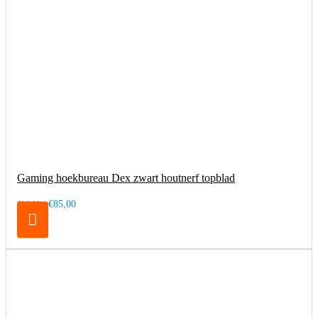
Gaming hoekbureau Dex zwart houtnerf topblad
€85,00
€99,00