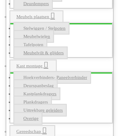
Deurdempers
Meubels plaatsen
Stelwiggen / Stelpoten
Meubelwielen
Tafelpoten
Meubelvilt & glijders
Kast montage
Hoekverbinders- Paneelverbinder
Deurspanbeslag
Kastplankdragers
Plankdragers
Uittrekbare geleiders
Overige
Gereedschap