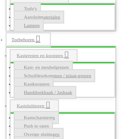
Trafo's
Aansluitmaterialen
Lampen
Toebehoren
Kastgrepen en knoppen
Kast- en meubelgrepen
Schuifdeurkommen / inlaat-grepen
Kastknoppen
Handdoekhaak / Jashaak
Kastsluitingen
Kastscharnieren
Push to open
Overige sluitingen