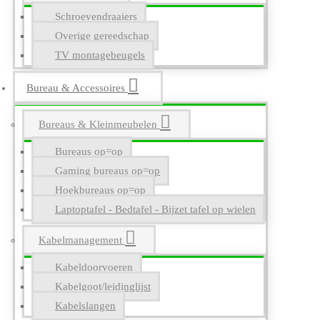
Schroevendraaiers
Overige gereedschap
TV montagebeugels
Bureau & Accessoires
Bureaus & Kleinmeubelen
Bureaus op=op
Gaming bureaus op=op
Hoekbureaus op=op
Laptoptafel - Bedtafel - Bijzet tafel op wielen
Kabelmanagement
Kabeldoorvoeren
Kabelgoot/leidinglijst
Kabelslangen