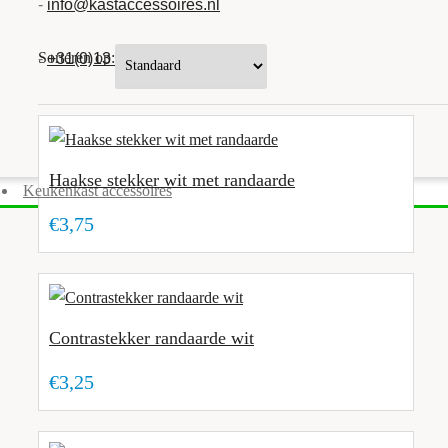
-
info@kastaccessoires.nl
Sorteren op:
-
+31(0)13 - 462 74 29
Haakse stekker wit met randaarde
Keukenkast accessoires
€3,75
Contrastekker randaarde wit
€3,25