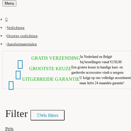
Menu
Verlichting
Overige verlichting
Aansluitmaterialen
In Nederland en België
GRATIS VERZENDING
bij bestellingen vanaf €150,00
Een grotere keuze in handige kast- en
GROOTSTE KEUZE
garderobe accessoires vindt u nergens
U krijgt op ons volledige assortiment
UITGEBREIDE GARANTIE
maar liefst 24 maanden garantie!
Filter
Wis filters
Prijs