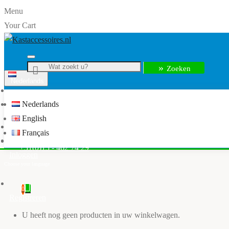
Menu
Your Cart
Zoeken
Nederlands
Menu
Nederlands
info@kastaccessoires.nl
English
Home
Français
Kledingkast accessoires
+31(0)13 - 462 74 29
Inloggen
0
Registreren
U heeft nog geen producten in uw winkelwagen.