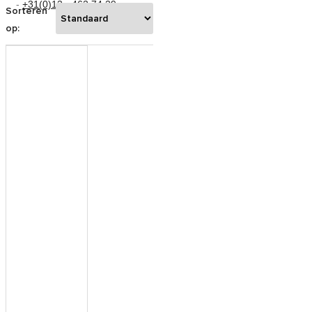
-
+31(0)13 - 462 74 29
Sorteren
op: