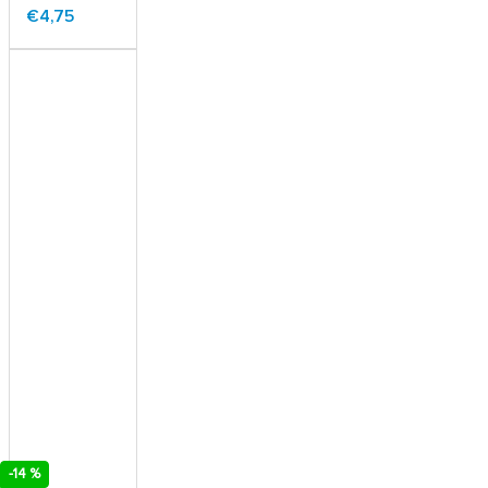
€4,75
-14 %