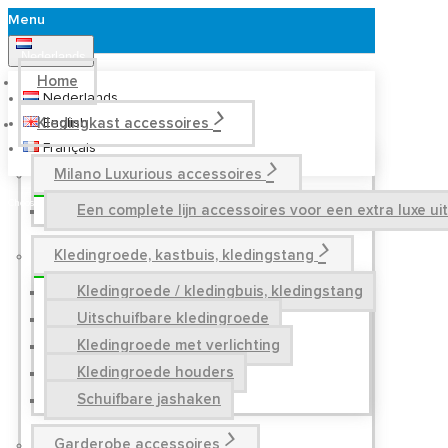
Menu
Nederlands
Home
Nederlands
Kledingkast accessoires
English
Français
Milano Luxurious accessoires
Een complete lijn accessoires voor een extra luxe u
Kledingroede, kastbuis, kledingstang
Kledingroede / kledingbuis, kledingstang
Uitschuifbare kledingroede
Kledingroede met verlichting
Kledingroede houders
Schuifbare jashaken
Garderobe accessoires