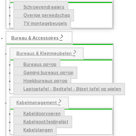
Schroevendraaiers
Overige gereedschap
TV montagebeugels
Bureau & Accessoires
Bureaus & Kleinmeubelen
Bureaus op=op
Gaming bureaus op=op
Hoekbureaus op=op
Laptoptafel - Bedtafel - Bijzet tafel op wielen
Kabelmanagement
Kabeldoorvoeren
Kabelgoot/leidinglijst
Kabelslangen