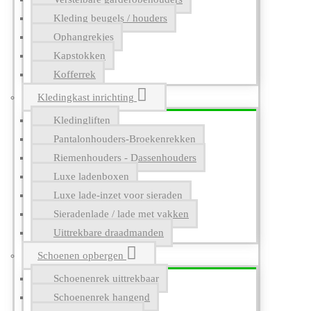
Kleding beugels / houders
Ophangrekjes
Kapstokken
Kofferrek
Kledingkast inrichting
Kledingliften
Pantalonhouders-Broekenrekken
Riemenhouders - Dassenhouders
Luxe ladenboxen
Luxe lade-inzet voor sieraden
Sieradenlade / lade met vakken
Uittrekbare draadmanden
Schoenen opbergen
Schoenenrek uittrekbaar
Schoenenrek hangend