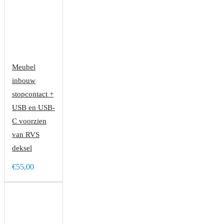
Meubel
inbouw
stopcontact +
USB en USB-
C voorzien
van RVS
deksel
€55,00