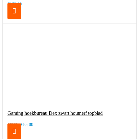
€169,00
Gaming hoekbureau Dex zwart houtnerf topblad
€85,00
€99,00