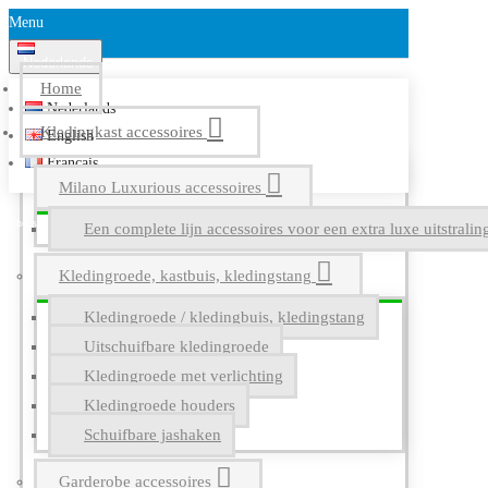
Menu
Nederlands
Home
Nederlands
Kledingkast accessoires
English
Français
Milano Luxurious accessoires
Een complete lijn accessoires voor een extra luxe uitstrali
Kledingroede, kastbuis, kledingstang
Kledingroede / kledingbuis, kledingstang
Uitschuifbare kledingroede
Kledingroede met verlichting
Kledingroede houders
Schuifbare jashaken
Garderobe accessoires