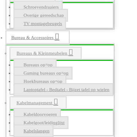
Schroevendraaiers
Overige gereedschap
TV montagebeugels
Bureau & Accessoires
Bureaus & Kleinmeubelen
Bureaus op=op
Gaming bureaus op=op
Hoekbureaus op=op
Laptoptafel - Bedtafel - Bijzet tafel op wielen
Kabelmanagement
Kabeldoorvoeren
Kabelgoot/leidinglijst
Kabelslangen