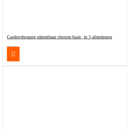
Garderobestang uittrekbaar chroom basic, in 3 afmetingen
€6,95