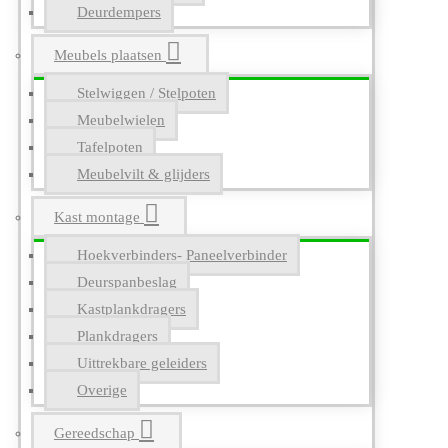
Deurdempers
Meubels plaatsen
Stelwiggen / Stelpoten
Meubelwielen
Tafelpoten
Meubelvilt & glijders
Kast montage
Hoekverbinders- Paneelverbinder
Deurspanbeslag
Kastplankdragers
Plankdragers
Uittrekbare geleiders
Overige
Gereedschap