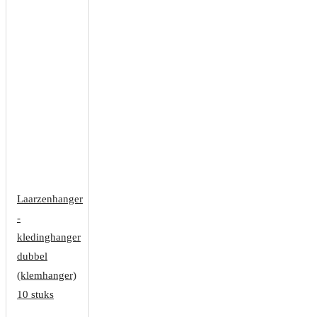
Laarzenhanger
-
kledinghanger
dubbel
(klemhanger)
10 stuks