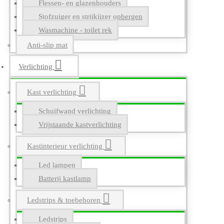
Flessen- en glazenhouders
Stofzuiger en strijkijzer opbergen
Wasmachine - toilet rek
Anti-slip mat
Verlichting
Kast verlichting
Schuifwand verlichting
Vrijstaande kastverlichting
Kastinterieur verlichting
Led lampen
Batterij kastlamp
Ledstrips & toebehoren
Ledstrips