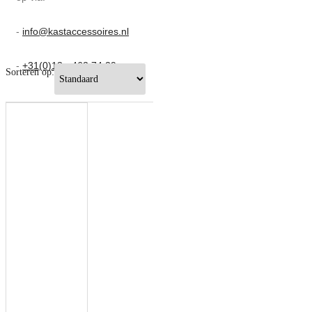
-
info@kastaccessoires.nl
-
+31(0)13 - 462 74 29
Sorteren op: