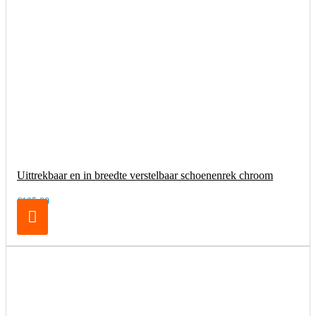
Uittrekbaar en in breedte verstelbaar schoenenrek chroom
€105,00