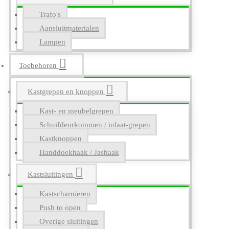
Trafo's
Aansluitmaterialen
Lampen
Toebehoren
Kastgrepen en knoppen
Kast- en meubelgrepen
Schuifdeurkommen / inlaat-grepen
Kastknoppen
Handdoekhaak / Jashaak
Kastsluitingen
Kastscharnieren
Push to open
Overige sluitingen