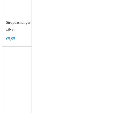
Stropdashanger
zilver
€5,95