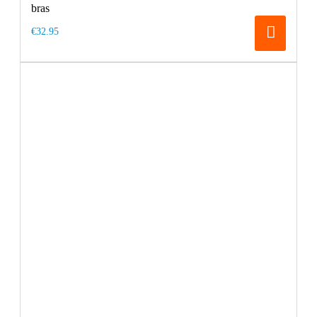
bras
€32.95