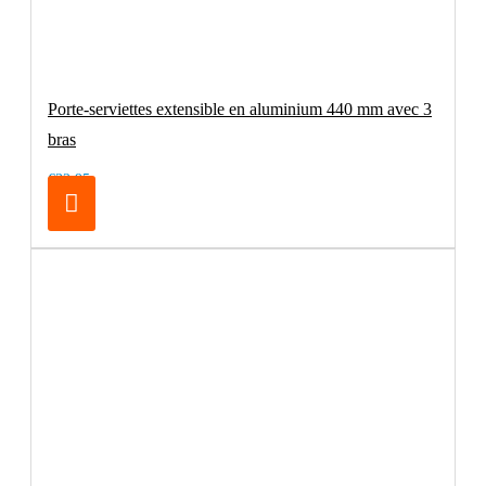
Porte-serviettes extensible en aluminium 440 mm avec 3
bras
€32.95