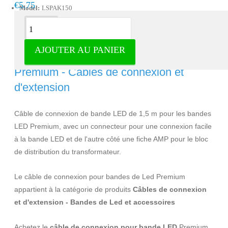
€5.75
Model:
LSPAK150
Description
AJOUTER AU PANIER
Câble de connexion pour bande LED
Premium - Câbles de connexion et
d'extension
Câble de connexion de bande LED de 1,5 m pour les bandes
LED Premium, avec un connecteur pour une connexion facile
à la bande LED et de l'autre côté une fiche AMP pour le bloc
de distribution du transformateur.
Le câble de connexion pour bandes de Led Premium
appartient à la catégorie de produits
Câbles de connexion
et d'extension - Bandes de Led et accessoires
Achetez le
câble de connexion pour bande LED
Premium