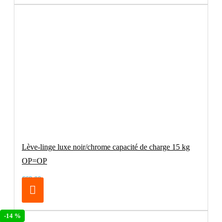
Lève-linge luxe noir/chrome capacité de charge 15 kg
OP=OP
€69.00
-14 %