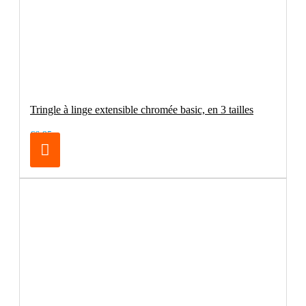
Tringle à linge extensible chromée basic, en 3 tailles
€6.95