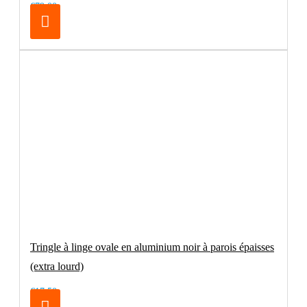
€79.00
Tringle à linge ovale en aluminium noir à parois épaisses
(extra lourd)
€17.50