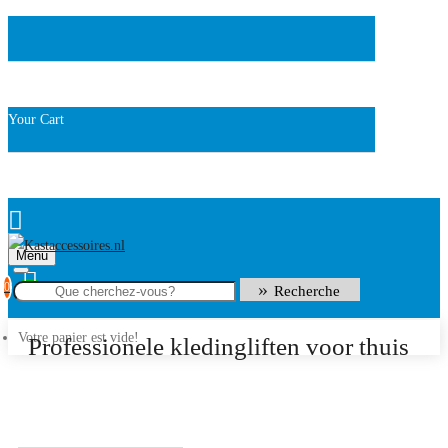
Your Cart
Menu
0
Recherche
Votre panier est vide!
Professionele kledingliften voor thuis