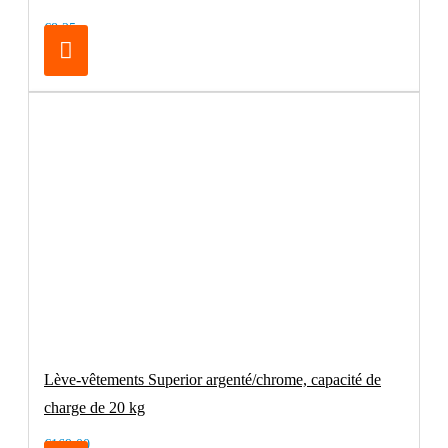
€8.25
Lève-vêtements Superior argenté/chrome, capacité de
charge de 20 kg
€169.00