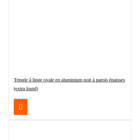
Tringle à linge ovale en aluminium noir à parois épaisses
(extra lourd)
€17.50