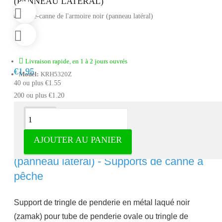
(PANNEAU LATÉRAL)
Livraison rapide, en 1 à 2 jours ouvrés
€1.95
Model:
KRH5320Z
40 ou plus €1.55
200 ou plus €1.20
Description
AJOUTER AU PANIER
Support de canne à pêche noir
(panneau latéral) - Supports de canne à
pêche
Support de tringle de penderie en métal laqué noir
(zamak) pour tube de penderie ovale ou tringle de