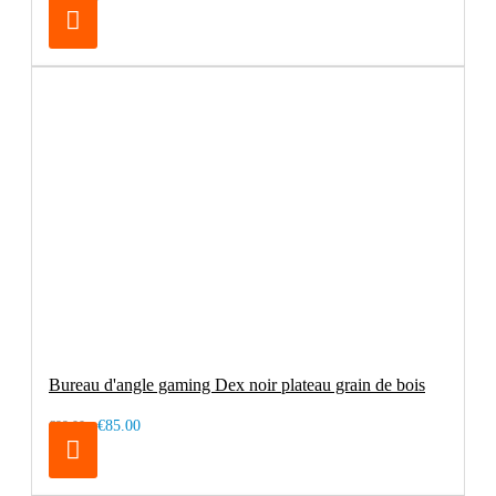
Bureau d'angle gaming Dex noir plateau grain de bois
€85.00
€99.00