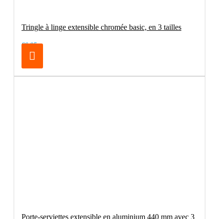
Tringle à linge extensible chromée basic, en 3 tailles
€6.95
Porte-serviettes extensible en aluminium 440 mm avec 3