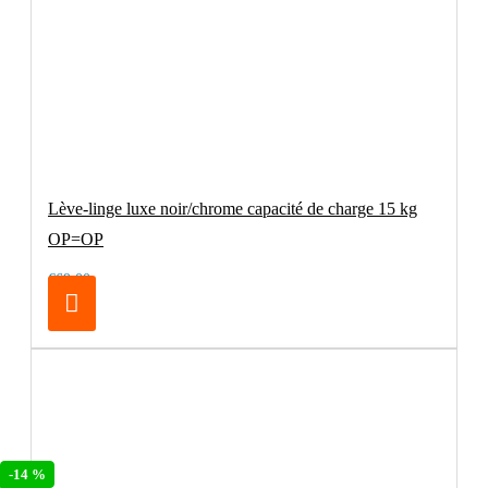
Lève-linge luxe noir/chrome capacité de charge 15 kg
OP=OP
€69.00
-14 %