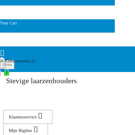
Your Cart
Menu
0
Stevige laarzenhouders
Klantenservice
Mijn Bigline