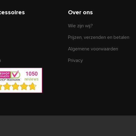
cessoires
Over ons
Wie zijn wij?
Prijzen, verzenden en betalen
Algemene voorwaarden
n
Privacy