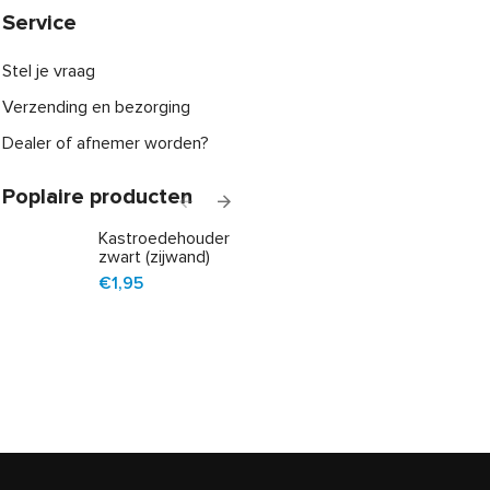
Service
Stel je vraag
Verzending en bezorging
Dealer of afnemer worden?
Poplaire producten
Kastroedehouder
Kledinghanger A
zwart (zijwand)
kwaliteit hout,
zwart gelakt
€1,95
zwarte haak
€1,99