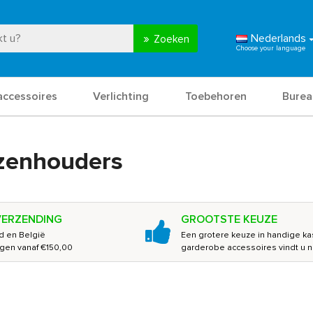
Nederlands
Zoeken
accessoires
Verlichting
Toebehoren
Burea
rzenhouders
VERZENDING
GROOTSTE KEUZE
d en België
Een grotere keuze in handige ka
ingen vanaf €150,00
garderobe accessoires vindt u 