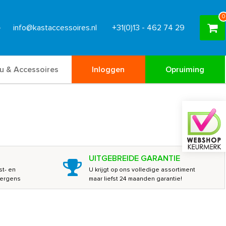
0
info@kastaccessoires.nl
+31(0)13 - 462 74 29
u & Accessoires
Inloggen
Opruiming
UITGEBREIDE GARANTIE
st- en
U krijgt op ons volledige assortiment
nergens
maar liefst 24 maanden garantie!