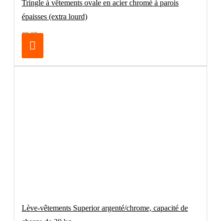
Tringle à vêtements ovale en acier chromé à parois
épaisses (extra lourd)
€8.25
Lève-vêtements Superior argenté/chrome, capacité de