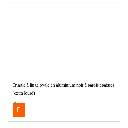
Tringle à linge ovale en aluminium noir à parois épaisses
(extra lourd)
€17.50