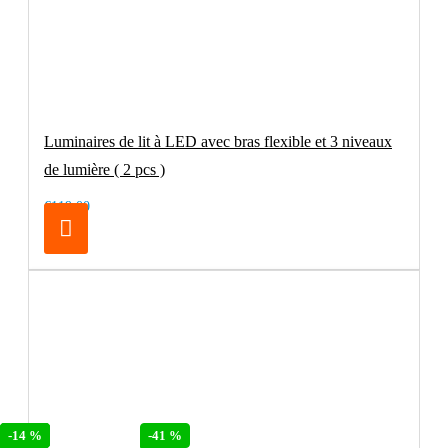
Luminaires de lit à LED avec bras flexible et 3 niveaux
de lumière ( 2 pcs )
€119.00
-25 %
-41 %
-14 %
-41 %