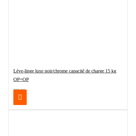
Lève-linge luxe noir/chrome capacité de charge 15 kg
OP=OP
€69.00