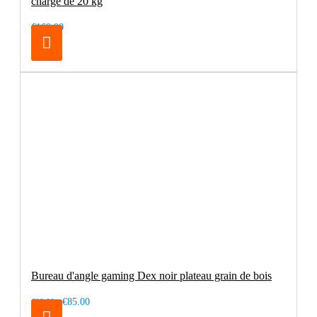
charge de 20 kg
€169.00
Bureau d'angle gaming Dex noir plateau grain de bois
€85.00
€99.00