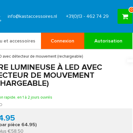
0
info@kastaccessoires.nl
+31(0)13 - 462 74 29
u et accessoires
Connexion
Autorisation
ED avec détecteur de mouvement (rechargeable)
RE LUMINEUSE À LED AVEC
ECTEUR DE MOUVEMENT
CHARGEABLE)
on rapide, en 1 à 2 jours ouvrés
O
4.95
 par pièce 64.95)
plus €58.50