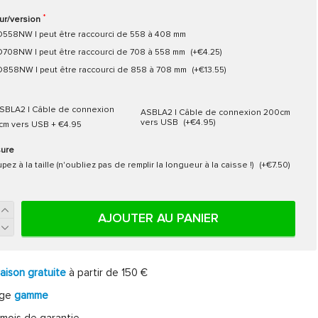
r/version
558NW | peut être raccourci de 558 à 408 mm
708NW | peut être raccourci de 708 à 558 mm
(+€4.25)
858NW | peut être raccourci de 858 à 708 mm
(+€13.55)
ASBLA2 | Câble de connexion 200cm
vers USB
(+€4.95)
sure
pez à la taille (n'oubliez pas de remplir la longueur à la caisse !)
(+€7.50)
AJOUTER AU PANIER
raison gratuite
à partir de 150 €
rge
gamme