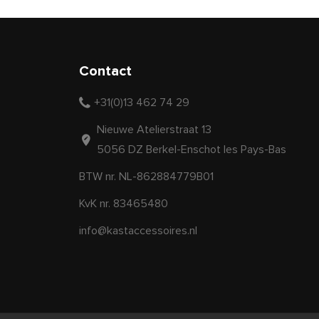
Contact
+31(0)13 462 74 29
Nieuwe Atelierstraat 13
5056 DZ Berkel-Enschot les Pays-Bas
BTW nr. NL-862884779B01
KvK nr. 83465480
info@kastaccessoires.nl