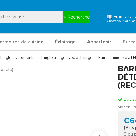
Français
Recherche
armoires de cuisine
Éclairage
Appartenir
Burea
 tringle à vêtements
Tringle à linge avec éclairage
Barre lumineuse à L
BAR
DÉT
(RE
Livrais
Model:
LR
€6
(Prix
3 ou 