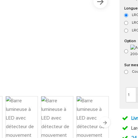
Longueu
LRO
LRO
LRO
Option
Sur me
Cou
Liv
La